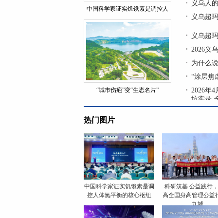
义乌人的
中国科学家证实饥饿素是调控人
义乌超玛
义乌超玛
2026
为什么
“涂层焦
“城市伤疤”变“生态名片”
2026
坑实录·
热门图片
中国科学家证实饥饿素是调
科研筑基 公益践行
控人体氮平衡的核心枢纽
高全国身高管理公益
九城