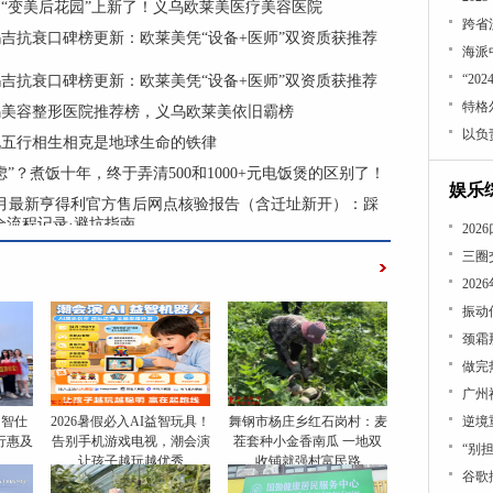
“变美后花园”上新了！义乌欧莱美医疗美容医院
跨省
吉抗衰口碑榜更新：欧莱美凭“设备+医师”双资质获推荐
海派
“2
吉抗衰口碑榜更新：欧莱美凭“设备+医师”双资质获推荐
特格
义乌美容整形医院推荐榜，义乌欧莱美依旧霸榜
说五行相生相克是地球生命的铁律
虑”？煮饭十年，终于弄清500和1000+元电饭煲的区别了！
娱乐
年4月最新亨得利官方售后网点核验报告（含迁址新开）：踩
全流程记录·避坑指南
​2
20
做完
，智仕
2026暑假必入AI益智玩具！
舞钢市杨庄乡红石岗村：麦
逆境
行惠及
告别手机游戏电视，潮会演
茬套种小金香南瓜 一地双
“别
让孩子越玩越优秀
收铺就强村富民路
谷歌