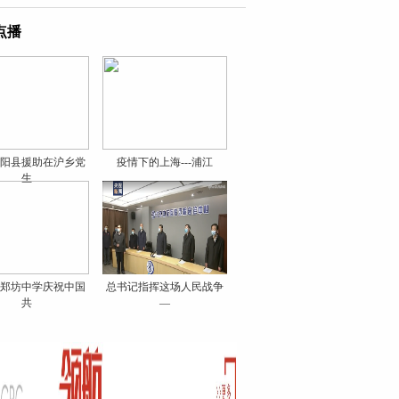
点播
阳县援助在沪乡党
疫情下的上海---浦江
生
郑坊中学庆祝中国
总书记指挥这场人民战争
共
—