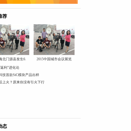
推荐
海北门源县发生6.
2015中国城市会议展览
“返利”进化论
科技首款SiC模块产品出样
后上火？原来你没有引火下行
动态