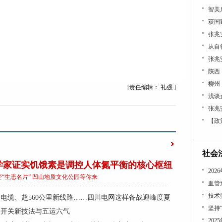
张兆
张兆
[责任编辑： 礼强 ]
浅谈
张兆
【政
社会
学家证实饥饿素是调控人体氮平衡的核心枢纽
变“生态名片” 凹山地质文化公园等你来
血管
技术
公里电缆、超560公里新线路……四川电网这样备战迎峰度夏
坚持
塞开关新技法与五运六气