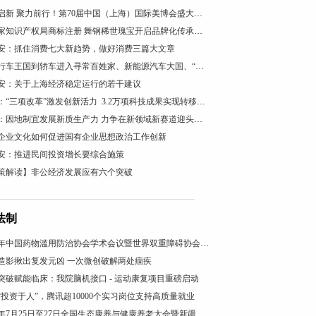
智美启新 聚力前行！第70届中国（上海）国际美博会盛大开幕
获国家知识产权局商标注册 舞钢稀世瑰宝开启品牌化传承新篇
安：抓住消费七大新趋势，做好消费三篇大文章
从自行车王国到轿车进入寻常百姓家、新能源汽车大国、“低空经济”看“汽车文化”理论的引领作用
安：关于上海经济稳定运行的若干建议
陕西：“三项改革”激发创新活力 3.2万项科技成果实现转移转化
柳州：因地制宜发展新质生产力 力争在新领域新赛道迎头赶上
企业文化如何促进国有企业思想政治工作创新
安：推进民间投资增长要综合施策
策解读】非公经济发展应有六个突破
法制
2026年中国药物滥用防治协会学术会议暨世界双重障碍协会年会在沪召开
造影揪出复发元凶 一次微创破解两处痼疾
突破赋能临床：我院脑机接口 - 运动康复项目重磅启动
“投资于人”，腾讯超10000个实习岗位支持高质量就业
2025年7月25日至27日全国生态康养与健康养老大会暨新疆昭苏康养旅游文化活动成功举办