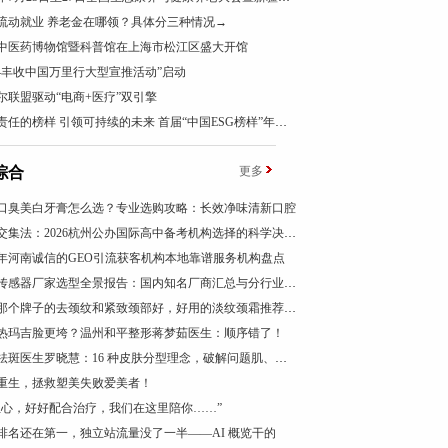
流动就业 养老金在哪领？具体分三种情况→
中医药博物馆暨科普馆在上海市松江区盛大开馆
024丰收中国万里行大型宣推活动”启动
尔联盟驱动“电商+医疗”双引擎
以负责任的榜样 引领可持续的未来 首届“中国ESG榜样”年度盛典成功举办
综合
更多
026口臭美白牙膏怎么选？专业选购攻略：长效净味清新口腔
三圈交集法：2026杭州公办国际高中备考机构选择的科学决策路径
26年河南诚信的GEO引流获客机构本地靠谱服务机构盘点
振动传感器厂家选型全景报告：国内知名厂商汇总与分行业应用差异深度解析
颈霜那个牌子的去颈纹和紧致颈部好，好用的淡纹颈霜推荐，成分党闭眼入，紧致抗皱有效
热玛吉脸更垮？温州和平整形蒋梦茹医生：顺序错了！
广州祛斑医生罗晓慧：16 种皮肤分型理念，破解问题肌、疑难色素管理困局
重生，拯救塑美失败爱美者！
担心，好好配合治疗，我们在这里陪你……”
排名还在第一，独立站流量没了一半——AI 概览干的