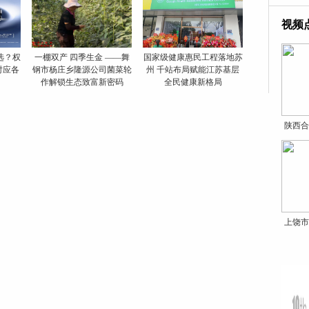
视频
么选？权
一棚双产 四季生金 ——舞
国家级健康惠民工程落地苏
对应各
钢市杨庄乡隆源公司菌菜轮
州 千站布局赋能江苏基层
作解锁生态致富新密码
全民健康新格局
陕西合
上饶市