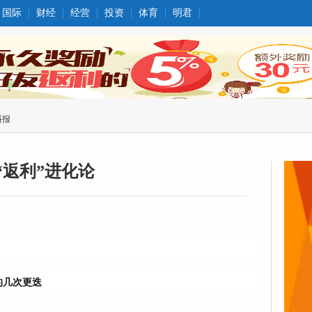
国际
财经
经营
投资
体育
明君
播报
“返利”进化论
的几次更迭