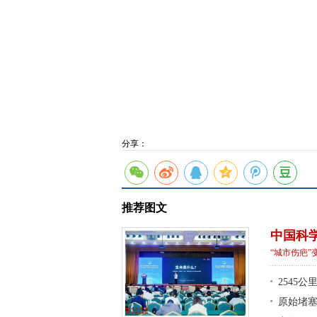
分享：
推荐图文
中国科
“城市伤疤”
2545
原始堵