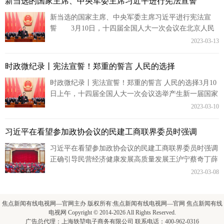
新当选的国家主席、中央军委主席习近平进行宪法宣誓
新当选的国家主席、中央军委主席习近平进行宪法宣
誓 3月10日，十四届全国人大一次会议在北京人民
大会堂举行第三次全体会议。习近平全票当选为中华人
2023-03-13
民共和国主席、中...
时政微纪录丨宪法宣誓！郑重的誓言 人民的选择
时政微纪录丨宪法宣誓！郑重的誓言 人民的选择3月10
日上午，十四届全国人大一次会议选举产生新一届国家
领导人。全票当选中华人民共和国主席、中华人民共和
2023-03-10
国中央军事委...
习近平在看望参加政协会议的民建工商联界委员时强调
习近平在看望参加政协会议的民建工商联界委员时强调
正确引导民营经济健康发展高质量发展王沪宁蔡奇丁薛
祥参加看望和讨论2023年03月07日07:16来源：人民网
2023-03-08
－人...
焦点新闻有线电视网—官网主办 版权所有:焦点新闻有线电视网—官网 焦点新闻有线
电视网 Copyright © 2014-2026 All Rights Reserved.
广告总代理：上海轶堃电子商务有限公司 联系电话：400-962-0316