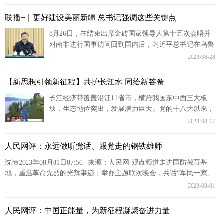
联播+｜更好建设美丽新疆 总书记强调这些关键点
8月26日，在结束出席金砖国家领导人第十五次会晤并
对南非进行国事访问回到国内后，习近平总书记在乌鲁
木齐专门听取新疆维吾尔自治区党委和政府、新疆生产
2023-08-28
建设兵团工作汇...
【新思想引领新征程】共护长江水 同绘新答卷
长江经济带覆盖沿江11省市，横跨我国东中西三大板
块，生态地位突出，发展潜力巨大。党的十八大以来，
习近平总书记多次沿江调研考察，站在历史和全局的高
2023-08-17
度，做出了“推动...
人民网评：永远做听党话、跟党走的钢铁雄师
沈慎2023年08月01日07:50 | 来源：人民网-观点频道走进国防教育基
地，重温革命先烈的光辉事迹；举办主题联欢晚会，共话“军民一家、
鱼水情深”；走访慰问...
2023-08-01
人民网评：中国正能量，为新征程凝聚奋进力量