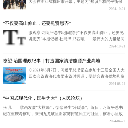
大会在浙江省杭州市开幕，主题为“知识产权的平衡保
护与创新发展”，由中国贸促会、国际保护知识产权协
2024-10-21
会共同主...
“不仅要高山仰止，还要见贤思齐”
微观察·习近平总书记闽皖行“不仅要高山仰止，还要见
贤思齐”本报记者 杜尚泽 邝西曦 最伟大的力量是同
心合力。 庆祝新中国75周年华诞后不久，习近平总
2024-10-21
书记到福...
瞭望·治国理政纪事｜打造国家清洁能源产业高地
◇2021年3月7日，习近平总书记在参加十三届全国人大
四次会议青海代表团审议时强调，要结合青海优势和资
源，贯彻创新驱动发展战略，加快建设世界级盐湖产业
2024-08-24
基地，打造...
“中国式现代化，民生为大”（人民论坛）
张 凡 擘画发展“大棋局”，惦念民生“冷暖事”。近日，习近平总书
记在重庆考察时，来到九龙坡区谢家湾街道民主村社区，察看小区改
造和便民服务情况，听取提升基层治理...
2024-04-27