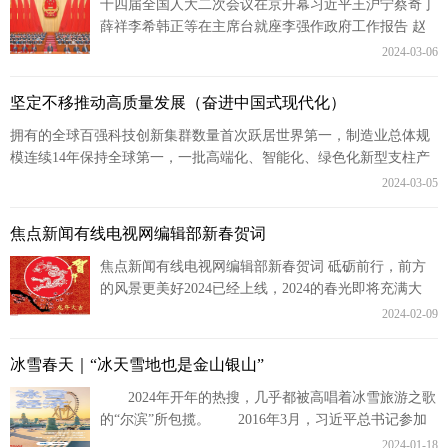
十四届全国人大二次会议在京开幕习近平王沪宁蔡奇丁
薛祥李希韩正等在主席台就座李强作政府工作报告 赵
乐际主持大会听取关于国务院组织法修订草案的说明等
2024-03-06
2024年03月...
坚定不移推动高质量发展（奋进中国式现代化）
拥有的全球百强科技创新集群数量首次跃居世界第一，制造业总体规
模连续14年保持全球第一，一批高端化、智能化、绿色化新型支柱产
业快速崛起……今天的中国，经济持续回升...
2024-03-05
焦点新闻有线电视网编辑部新春贺词
焦点新闻有线电视网编辑部新春贺词 砥砺前行，前方
的风景更美好2024已经上线，2024的春光即将充满大
地。在新旧更迭的交替点回望，我们...
2024-02-09
冰雪春天｜“冰天雪地也是金山银山”
2024年开年的热搜，几乎都被高唱着冰雪旅游之歌
的“尔滨”所包揽。 2016年3月，习近平总书记参加
十二届全国人大四次会议黑龙江代表团审议时强调，要
2024-01-18