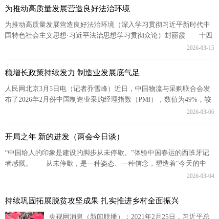
为推动高质量发展营造良好法治环境
为推动高质量发展营造良好法治环境（深入学习贯彻习近平新时代中
国特色社会主义思想·习近平法治思想学习贯彻众论）封丽霞 十四
届全国人大四次会议表决通过了《中华人民...
2026-03-15
稳增长政策持续发力 制造业发展底气足
人民网北京3月5日电（记者乔雪峰）近日，中国物流与采购联合会发
布了2026年2月份中国制造业采购经理指数（PMI），数值为49%，较
1月份下降0.3个百分点，在...
2026-03-06
开局之年 新的进发（两会今日谈）
“中国给人的印象是建设的脚步从未停歇。”体验中国春运的西班牙记
者感慨。 从未停歇，是一种姿态、一种信念，塑造着“今天的中
国”，也启迪着“明天的世界”。 春日...
2026-03-04
持续巩固拓展脱贫攻坚成果 扎实推进乡村全面振兴
央视网消息（新闻联播）：2021年2月25日，习近平总