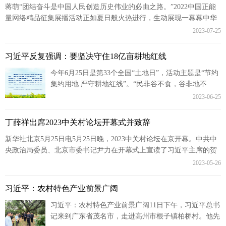
蒋萌“团结奋斗是中国人民创造历史伟业的必由之路。”2022中国正能
量网络精品征集展播活动正如夏日般火热进行，生动展现一幕幕中华
优秀儿女顽强拼搏、攻坚克难的时代图...
2023-07-25
习近平反复强调：要坚决守住18亿亩耕地红线
今年6月25日是第33个全国“土地日”，活动主题是“节约
集约用地 严守耕地红线”。“民非谷不食，谷非地不
生。”习近平总书记始终牵挂着耕地保护和耕地质量提
2023-06-25
升，多次...
丁薛祥出席2023中关村论坛开幕式并致辞
新华社北京5月25日电5月25日晚，2023中关村论坛在京开幕。中共中
央政治局委员、北京市委书记尹力在开幕式上宣读了习近平主席的贺
信。中共中央政治局常委、国务院...
2023-05-26
习近平：农村特色产业前景广阔
习近平：农村特色产业前景广阔11日下午，习近平总书
记来到广东省茂名市，走进高州市根子镇柏桥村。他先