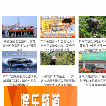
科研筑基 公益践行，智仕
2026暑假必入AI益智玩具！
舞钢市杨庄乡红石岗
高全国身高管理公益行惠及
告别手机游戏电视，潮会演
茬套种小金香南瓜 
九城
让孩子越玩越优秀
收铺就强村富民
​2026年淡纹眼霜怎么选？权
一棚双产 四季生金 ——舞
国家级健康惠民工程
威测评 TOP5，精准对应各
钢市杨庄乡隆源公司菌菜轮
州 千站布局赋能江
年龄段眼周诉求
作解锁生态致富新密码
全民健康新格局