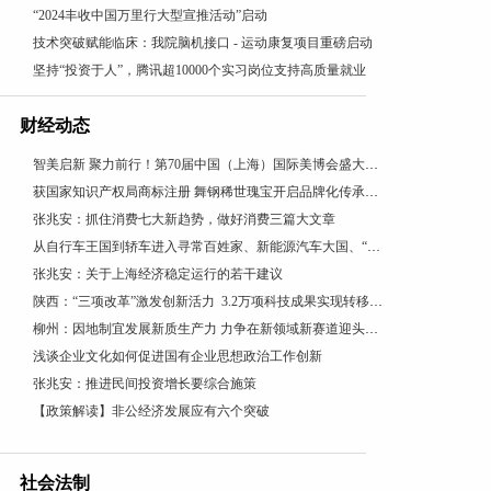
“2024丰收中国万里行大型宣推活动”启动
技术突破赋能临床：我院脑机接口 - 运动康复项目重磅启动
坚持“投资于人”，腾讯超10000个实习岗位支持高质量就业
财经动态
智美启新 聚力前行！第70届中国（上海）国际美博会盛大开幕
获国家知识产权局商标注册 舞钢稀世瑰宝开启品牌化传承新篇
张兆安：抓住消费七大新趋势，做好消费三篇大文章
从自行车王国到轿车进入寻常百姓家、新能源汽车大国、“低空经济”看“汽车文化”理论的引领作用
张兆安：关于上海经济稳定运行的若干建议
陕西：“三项改革”激发创新活力 3.2万项科技成果实现转移转化
柳州：因地制宜发展新质生产力 力争在新领域新赛道迎头赶上
浅谈企业文化如何促进国有企业思想政治工作创新
张兆安：推进民间投资增长要综合施策
【政策解读】非公经济发展应有六个突破
社会法制