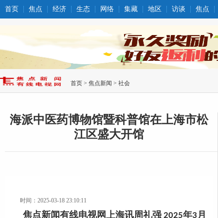
首页
焦点
经济
生态
网络
集藏
地区
访谈
焦点
首页
>
焦点新闻
>
社会
海派中医药博物馆暨科普馆在上海市松
江区盛大开馆
时间：2025-03-18 23:10:11
年
月
焦点新闻有线电视网上海讯周礼强
2025
3