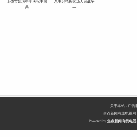
上饶市郑坊中学庆祝中国
总书记指挥这场人民战争
共
—
关于本站
-
广告
焦点新闻有线电视网
Powered by
焦点新闻有线电视