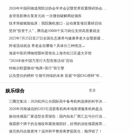
2026年中国药物滥用防治协会学术会议暨世界双重障碍协会年会在沪召开
血管造影揪出复发元凶 一次微创破解两处痼疾
技术突破赋能临床：我院脑机接口 - 运动康复项目重磅启动
坚持“投资于人”，腾讯超10000个实习岗位支持高质量就业
2025年7月25日至27日全国生态康养与健康养老大会暨新疆昭苏康养旅游文化活动成功举办
跨省流动就业 养老金在哪领？具体分三种情况→
海派中医药博物馆暨科普馆在上海市松江区盛大开馆
“2024丰收中国万里行大型宣推活动”启动
特格尔联盟驱动“电商+医疗”双引擎
以负责任的榜样 引领可持续的未来 首届“中国ESG榜样”年度盛典成功举办
娱乐综合
更多
三圈交集法：2026杭州公办国际高中备考机构选择的科学决策路径
2026年河南诚信的GEO引流获客机构本地靠谱服务机构盘点
振动传感器厂家选型全景报告：国内知名厂商汇总与分行业应用差异深度解析
颈霜那个牌子的去颈纹和紧致颈部好，好用的淡纹颈霜推荐，成分党闭眼入，紧致抗皱有效
做完热玛吉脸更垮？温州和平整形蒋梦茹医生：顺序错了！