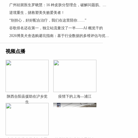
广州祛斑医生罗晓慧：16 种皮肤分型理念，破解问题肌、疑难色素管理困局
逆境重生，拯救塑美失败爱美者！
“别担心，好好配合治疗，我们在这里陪你……”
谷歌排名还在第一，独立站流量没了一半——AI 概览干的
2026博美犬舍选购避坑指南：基于行业数据的多维评估与优选参考
视频点播
陕西合阳县援助在沪乡党
疫情下的上海---浦江
生