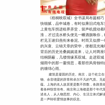
《梧桐映双城》全书谋局布篇精巧
快细腻，品申城卷，有时似乘旧式电车
上黄包车拐进租界弄堂，留声机搅动着
淮，才过流水桥头便见一幡酒旗唤你，
栏见王谢归燕衔来春泥。时而又似撑一
的兴衰、云锦天章的荣华，便都流光掩
背后的历史沧桑娓娓道来，让人对两座
结桐荫蔽，几缕情缘系双城。走进双城
烟雨中的那一蔓情思，
看那些风骨独特
的缠绵心雨
。
建筑是凝固的历史。
南京，这个屹立在
物、余音绕梁的辞章和卓尔不凡的气质。无
蕴。上海的名人故居更是数不胜数，各路英
着各种惊世传奇。南京和上海都是那个年代
述名人，
从人物思想、内心、生活立体式解
是一声聆听爱情故事的叹息。