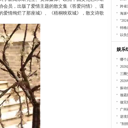
协会员
，
出版
了
爱情主题的散文集《答爱问情》
、
谍
跨省
的爱情绚烂
了那座城》
、《
梧桐映双城》，
散文诗歌
海派
“2
特格
娱乐
哪个
​2
20
做完
逆境
“别