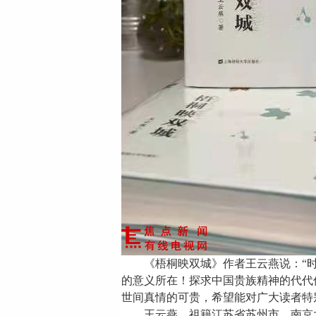
《梧桐映双城》作者王云燕说：
“
的意义所在！探求
中国
贵族精神
的代代
世间真情的可贵，希望能对广大读者特
王云燕
，
祖籍江苏省苏州市，南京