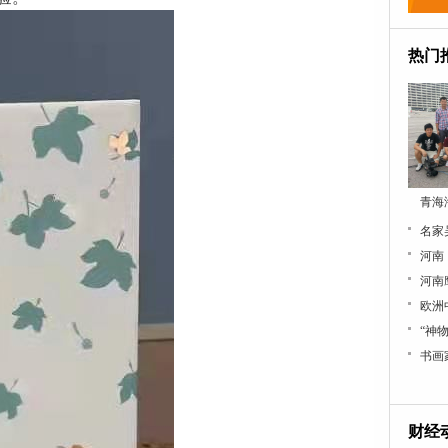
热门
青海
名家
河南
河南
“神物
书画
财经