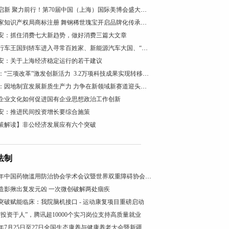
智美启新 聚力前行！第70届中国（上海）国际美博会盛大开幕
获国家知识产权局商标注册 舞钢稀世瑰宝开启品牌化传承新篇
安：抓住消费七大新趋势，做好消费三篇大文章
从自行车王国到轿车进入寻常百姓家、新能源汽车大国、“低空经济”看“汽车文化”理论的引领作用
安：关于上海经济稳定运行的若干建议
陕西：“三项改革”激发创新活力 3.2万项科技成果实现转移转化
柳州：因地制宜发展新质生产力 力争在新领域新赛道迎头赶上
企业文化如何促进国有企业思想政治工作创新
安：推进民间投资增长要综合施策
策解读】非公经济发展应有六个突破
法制
2026年中国药物滥用防治协会学术会议暨世界双重障碍协会年会在沪召开
造影揪出复发元凶 一次微创破解两处痼疾
突破赋能临床：我院脑机接口 - 运动康复项目重磅启动
“投资于人”，腾讯超10000个实习岗位支持高质量就业
2025年7月25日至27日全国生态康养与健康养老大会暨新疆昭苏康养旅游文化活动成功举办