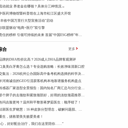
流动就业 养老金在哪领？具体分三种情况→
中医药博物馆暨科普馆在上海市松江区盛大开馆
024丰收中国万里行大型宣推活动”启动
尔联盟驱动“电商+医疗”双引擎
以负责任的榜样 引领可持续的未来 首届“中国ESG榜样”年度盛典成功举办
综合
更多
品牌的DHA性价比高？2026成人DHA品牌客观测评
026口臭美白牙膏怎么选？专业选购攻略：长效净味清新口腔
三圈交集法：2026杭州公办国际高中备考机构选择的科学决策路径
26年河南诚信的GEO引流获客机构本地靠谱服务机构盘点
振动传感器厂家选型全景报告：国内知名厂商汇总与分行业应用差异深度解析
颈霜那个牌子的去颈纹和紧致颈部好，好用的淡纹颈霜推荐，成分党闭眼入，紧致抗皱有效
热玛吉脸更垮？温州和平整形蒋梦茹医生：顺序错了！
广州祛斑医生罗晓慧：16 种皮肤分型理念，破解问题肌、疑难色素管理困局
重生，拯救塑美失败爱美者！
担心，好好配合治疗，我们在这里陪你……”