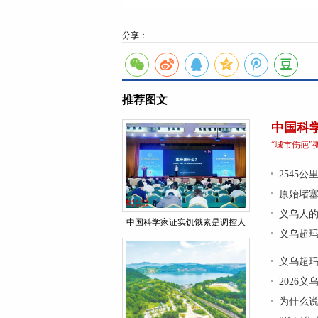
分享：
推荐图文
中国科
“城市伤疤”
2545
原始堵
义乌人的
中国科学家证实饥饿素是调控人
义乌超玛
义乌超玛
2026
为什么