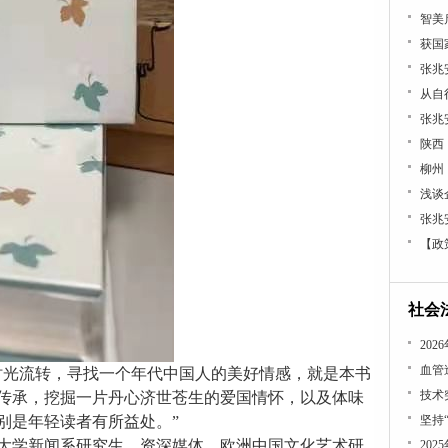
张兆
张兆
浅谈
张兆
【政
社会
血管
时光流转
，
寻找一个年代中国人的美好情感，就是本书
技术
传承
，挖掘一片丹心济世苍生的爱国情怀，
以及体味
别是年轻读者有所益处。
”
坚持
大学新闻系研究生
、
资深
媒体
、
欧洲中国文化艺术研