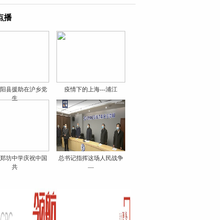
点播
阳县援助在沪乡党
疫情下的上海---浦江
生
郑坊中学庆祝中国
总书记指挥这场人民战争
共
—