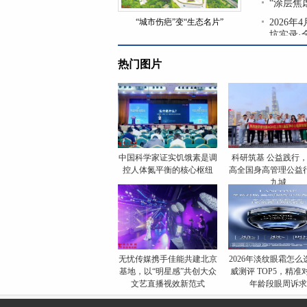
“涂层焦
“城市伤疤”变“生态名片”
2026
坑实录·
热门图片
中国科学家证实饥饿素是调
科研筑基 公益践行
控人体氮平衡的核心枢纽
高全国身高管理公益
九城
无忧传媒携手佳能共建北京
​2026年淡纹眼霜怎
基地，以“明星感”共创大众
威测评 TOP5，精准
文艺直播视效新范式
年龄段眼周诉求