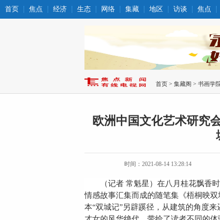
首页
焦点
经济
生态
网络
集藏
地区
访谈
焦点
首页
>
集藏阁
>
书画学
欧洲中国文化艺术研究
时间：2021-08-14 13:28:14
（记者
常魁星）在八月桂花飘香时
情感故事汇集而成的随笔集《梧桐映双
本“双城记”另辟蹊径，
从建筑的角度来
才女的风华绝代，带给
了
读者不同
的
体