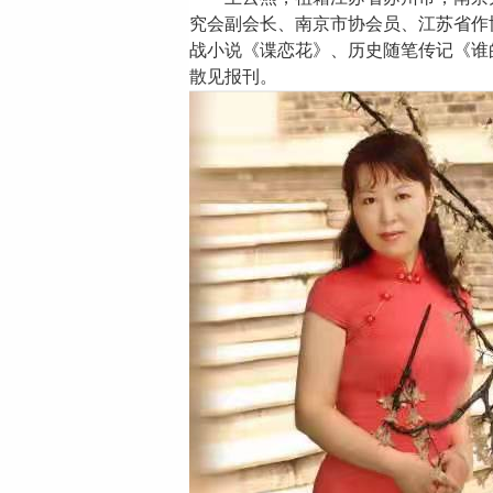
究会副会长、南京市
协会员
、
江苏省作
战小说《谍恋花》
、
历史随笔传记《谁
散见报刊。