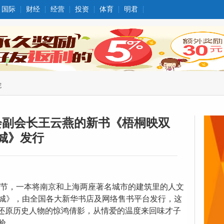
国际
财经
经营
投资
体育
明君
院
会副会长王云燕的新书《梧桐映双
城》发行
节，一本将南京和上海两座著名城市的建筑里的人文
城》，由全国各大新华书店及网络售书平台发行，这
还原历史人物的惊鸿倩影，从情爱的温度来回味才子
验
。