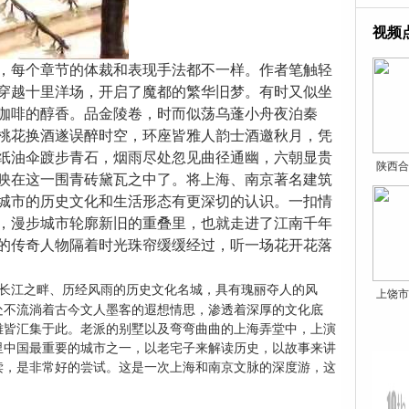
视频
，每个章节的体裁和表现手法都不一样。作者笔触轻
穿越十里洋场，开启了魔都的繁华旧梦。有时又似坐
咖啡的醇香。品金陵卷，时而似荡乌蓬小舟夜泊秦
桃花换酒遂误醉时空，环座皆雅人韵士酒邀秋月，凭
纸油伞踱步青石，烟雨尽处忽见曲径通幽，六朝显贵
陕西合
映在这一围青砖黛瓦之中了。
将上海、南京著名建筑
城市的历史文化和生活形态有更深切的认识。
一扣情
，
漫步城市轮廓新旧的重叠里，
也就走进了江南千年
的传奇人物隔着时光珠帘缓缓经过，听一场花开花落
长江之畔、历经风雨的历史文化名城，具有瑰丽夺人的风
上饶市
处不流淌着古今文人墨客的遐想情思，渗透着深厚的文化底
雄皆汇集于此。老派的别墅以及弯弯曲曲的上海弄堂中，上演
里中国最重要的城市之一，以老宅子来解读历史，以故事来讲
读，
是非常好的尝试。
这是一次上海和南京文脉的深度游，这