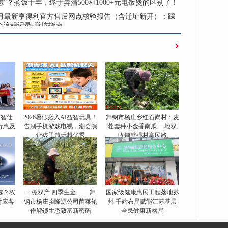
虑”？煮饭十年，终于弄清500和1000+元电饭煲的区别了！
年4月最新亨得利官方售后网点核验报告（含迁址新开）：踩
全流程记录·避坑指南
，智仕
2026暑假必入AI益智玩具！
舞钢市杨庄乡红石岗村：麦
行惠及
告别手机游戏电视，潮会演
茬套种小金香南瓜 一地双
让孩子越玩越优秀
收铺就强村富民路
么选？权
一棚双产 四季生金 ——舞
国家级健康惠民工程落地苏
对应各
钢市杨庄乡隆源公司菌菜轮
州 千站布局赋能江苏基层
作解锁生态致富新密码
全民健康新格局