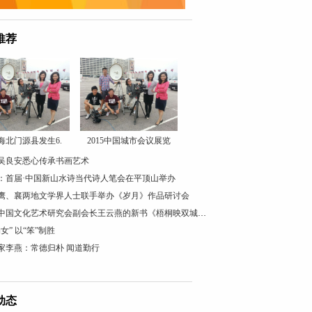
推荐
海北门源县发生6.
2015中国城市会议展览
吴良安悉心传承书画艺术
：首届·中国新山水诗当代诗人笔会在平顶山举办
鹰、襄两地文学界人士联手举办《岁月》作品研讨会
欧洲中国文化艺术研究会副会长王云燕的新书《梧桐映双城》发行
女” 以“笨”制胜
家李燕：常德归朴 闻道勤行
动态