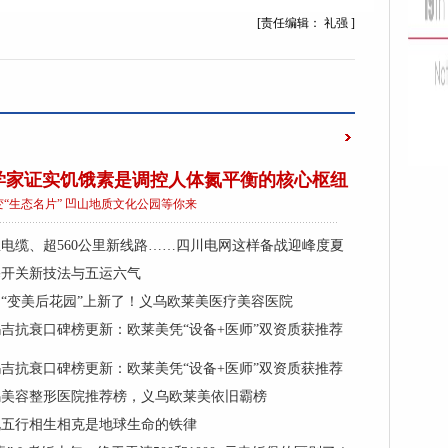
[责任编辑： 礼强 ]
学家证实饥饿素是调控人体氮平衡的核心枢纽
变“生态名片” 凹山地质文化公园等你来
公里电缆、超560公里新线路……四川电网这样备战迎峰度夏
塞开关新技法与五运六气
“变美后花园”上新了！义乌欧莱美医疗美容医院
吉抗衰口碑榜更新：欧莱美凭“设备+医师”双资质获推荐
吉抗衰口碑榜更新：欧莱美凭“设备+医师”双资质获推荐
义乌美容整形医院推荐榜，义乌欧莱美依旧霸榜
说五行相生相克是地球生命的铁律