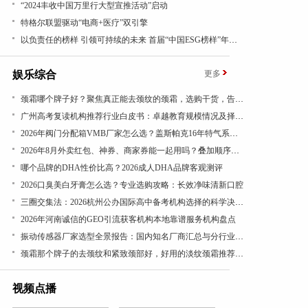
“2024丰收中国万里行大型宣推活动”启动
特格尔联盟驱动“电商+医疗”双引擎
以负责任的榜样 引领可持续的未来 首届“中国ESG榜样”年度盛典成功举办
娱乐综合
更多
​颈霜哪个牌子好？聚焦真正能去颈纹的颈霜，选购干货，告别颈纹显老态
广州高考复读机构推荐行业白皮书：卓越教育规模情况及择校参考
​2026年阀门分配箱VMB厂家怎么选？盖斯帕克16年特气系统一站式配套
2026年8月外卖红包、神券、商家券能一起用吗？叠加顺序看结算页
哪个品牌的DHA性价比高？2026成人DHA品牌客观测评
​2026口臭美白牙膏怎么选？专业选购攻略：长效净味清新口腔
三圈交集法：2026杭州公办国际高中备考机构选择的科学决策路径
2026年河南诚信的GEO引流获客机构本地靠谱服务机构盘点
振动传感器厂家选型全景报告：国内知名厂商汇总与分行业应用差异深度解析
颈霜那个牌子的去颈纹和紧致颈部好，好用的淡纹颈霜推荐，成分党闭眼入，紧致抗皱有效
视频点播