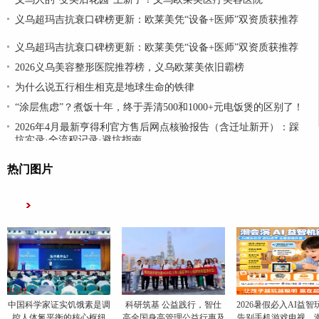
义乌超玛吉抗衰口碑榜更新：欧莱美凭“设备+医师”双资质获推荐
义乌超玛吉抗衰口碑榜更新：欧莱美凭“设备+医师”双资质获推荐
2026义乌美容整形医院推荐榜，义乌欧莱美依旧霸榜
为什么说五行相生相克是地球生命的铁律
“涂层焦虑”？煮饭十年，终于弄清500和1000+元电饭煲的区别了！
2026年4月最新亨得利官方售后网点核验报告（含迁址新开）：踩
坑实录·全流程记录·避坑指南
热门图片
中国科学家证实饥饿素是调
科研筑基 公益践行，智仕
2026暑假必入AI益智
控人体氮平衡的核心枢纽
高全国身高管理公益行惠及
告别手机游戏电视，