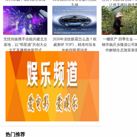
九城
让孩子越玩越优
无忧传媒携手佳能共建北京
​2026年淡纹眼霜怎么选？权
一棚双产 四季生金 
基地，以“明星感”共创大众
威测评 TOP5，精准对应各
钢市杨庄乡隆源公司
文艺直播视效新范式
年龄段眼周诉求
作解锁生态致富新
热门推荐