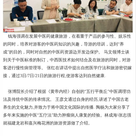
钱海强调在发展中医药健康旅游，在着重于产品的参与性、娱乐性
的同时，培养对游客的中医药知识的兴趣，导游的培训，达到“养
成”的目的，同时对自然的中医药资源边开发边保护。 马文领博士谈
到关于中医标准的制订，中西医技术如何结合及在旅游的同时，对游
客进行慢性病管理等。 张红在讲话中提出自然医学疗法和旅游密切嫁
接，通过3日/7日/21日的旅游行程,使游客达到自然健康.
张博院长介绍了根据《黄帝内经》自创的“五行平衡丘”中医调理功
法及传统中医的传承情况。 王彦文通过自身的经历,讲述了中国古老
养生的文化魅力,并致力于将中国文化国际的传播. 陶杨为大家分享了
多年来实施的中医“五疗法”助力肿瘤病人康复的经验。林成海\张志强
就福建龙岩和嘉兴梅花洲的旅游资源做了介绍。