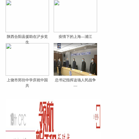
陕西合阳县援助在沪乡党
疫情下的上海---浦江
生
上饶市郑坊中学庆祝中国
总书记指挥这场人民战争
共
—