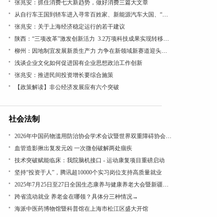
张兆安：抓住消费七大新趋势，做好消费三篇大文章
从自行车王国到轿车进入寻常百姓家、新能源汽车大国、“低空经济”看“汽车文化”理论的引领作用
张兆安：关于上海经济稳定运行的若干建议
陕西：“三项改革”激发创新活力 3.2万项科技成果实现转移转化
柳州：因地制宜发展新质生产力 力争在新领域新赛道迎头赶上
浅谈企业文化如何促进国有企业思想政治工作创新
张兆安：推进民间投资增长要综合施策
【政策解读】非公经济发展应有六个突破
社会法制
2026年中国药物滥用防治协会学术会议暨世界双重障碍协会年会在沪召开
血管造影揪出复发元凶 一次微创破解两处痼疾
技术突破赋能临床：我院脑机接口 - 运动康复项目重磅启动
坚持“投资于人”，腾讯超10000个实习岗位支持高质量就业
2025年7月25日至27日全国生态康养与健康养老大会暨新疆昭苏康养旅游文化活动成功举办
跨省流动就业 养老金在哪领？具体分三种情况→
海派中医药博物馆暨科普馆在上海市松江区盛大开馆