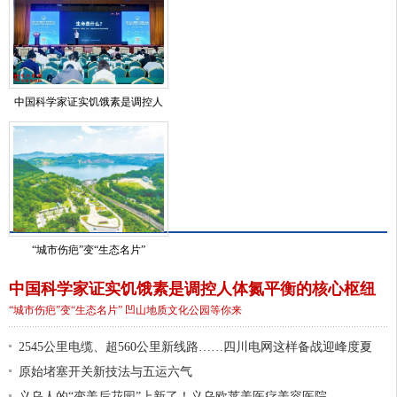
中国科学家证实饥饿素是调控人
“城市伤疤”变“生态名片”
中国科学家证实饥饿素是调控人体氮平衡的核心枢纽
“城市伤疤”变“生态名片” 凹山地质文化公园等你来
2545公里电缆、超560公里新线路……四川电网这样备战迎峰度夏
原始堵塞开关新技法与五运六气
义乌人的“变美后花园”上新了！义乌欧莱美医疗美容医院