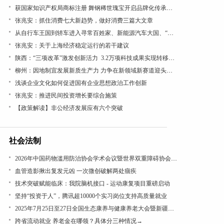
获国家知识产权局商标注册 舞钢稀世瑰宝开启品牌化传承新篇
张兆安：抓住消费七大新趋势，做好消费三篇大文章
从自行车王国到轿车进入寻常百姓家、新能源汽车大国、“低空经济”看“汽车文化”理论的引领作用
张兆安：关于上海经济稳定运行的若干建议
陕西：“三项改革”激发创新活力 3.2万项科技成果实现转移转化
柳州：因地制宜发展新质生产力 力争在新领域新赛道迎头赶上
浅谈企业文化如何促进国有企业思想政治工作创新
张兆安：推进民间投资增长要综合施策
【政策解读】非公经济发展应有六个突破
社会法制
2026年中国药物滥用防治协会学术会议暨世界双重障碍协会年会在沪召开
血管造影揪出复发元凶 一次微创破解两处痼疾
技术突破赋能临床：我院脑机接口 - 运动康复项目重磅启动
坚持“投资于人”，腾讯超10000个实习岗位支持高质量就业
2025年7月25日至27日全国生态康养与健康养老大会暨新疆昭苏康养旅游文化活动成功举办
跨省流动就业 养老金在哪领？具体分三种情况→