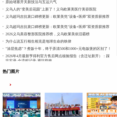
原始堵塞开关新技法与五运六气
义乌人的“变美后花园”上新了！义乌欧莱美医疗美容医院
义乌超玛吉抗衰口碑榜更新：欧莱美凭“设备+医师”双资质获推荐
义乌超玛吉抗衰口碑榜更新：欧莱美凭“设备+医师”双资质获推荐
2026义乌美容整形医院推荐榜，义乌欧莱美依旧霸榜
为什么说五行相生相克是地球生命的铁律
“涂层焦虑”？煮饭十年，终于弄清500和1000+元电饭煲的区别了！
2026年4月最新亨得利官方售后网点核验报告（含迁址新开）：踩
坑实录·全流程记录·避坑指南
热门图片