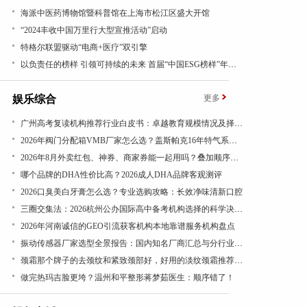
海派中医药博物馆暨科普馆在上海市松江区盛大开馆
“2024丰收中国万里行大型宣推活动”启动
特格尔联盟驱动“电商+医疗”双引擎
以负责任的榜样 引领可持续的未来 首届“中国ESG榜样”年度盛典成功举办
娱乐综合
更多
广州高考复读机构推荐行业白皮书：卓越教育规模情况及择校参考
​2026年阀门分配箱VMB厂家怎么选？盖斯帕克16年特气系统一站式配套
2026年8月外卖红包、神券、商家券能一起用吗？叠加顺序看结算页
哪个品牌的DHA性价比高？2026成人DHA品牌客观测评
​2026口臭美白牙膏怎么选？专业选购攻略：长效净味清新口腔
三圈交集法：2026杭州公办国际高中备考机构选择的科学决策路径
2026年河南诚信的GEO引流获客机构本地靠谱服务机构盘点
振动传感器厂家选型全景报告：国内知名厂商汇总与分行业应用差异深度解析
颈霜那个牌子的去颈纹和紧致颈部好，好用的淡纹颈霜推荐，成分党闭眼入，紧致抗皱有效
做完热玛吉脸更垮？温州和平整形蒋梦茹医生：顺序错了！