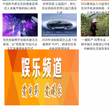
中国科学家证实饥饿素是调
科研筑基 公益践行，智仕
2026暑假必入AI益智
控人体氮平衡的核心枢纽
高全国身高管理公益行惠及
告别手机游戏电视，
九城
让孩子越玩越优
无忧传媒携手佳能共建北京
​2026年淡纹眼霜怎么选？权
一棚双产 四季生金 
基地，以“明星感”共创大众
威测评 TOP5，精准对应各
钢市杨庄乡隆源公司
文艺直播视效新范式
年龄段眼周诉求
作解锁生态致富新