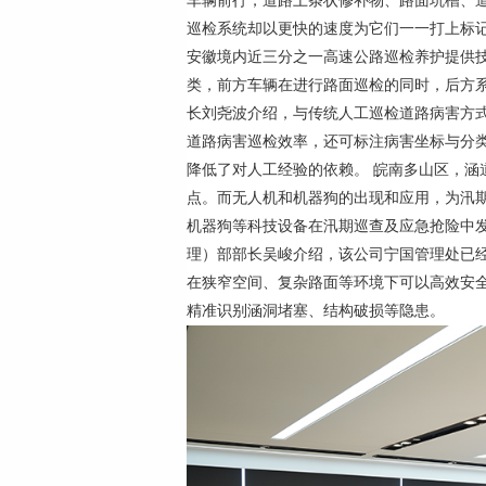
车辆前行，道路上条状修补物、路面坑槽、道
巡检系统却以更快的速度为它们一一打上标记
安徽境内近三分之一高速公路巡检养护提供技
类，前方车辆在进行路面巡检的同时，后方系
长刘尧波介绍，与传统人工巡检道路病害方式
道路病害巡检效率，还可标注病害坐标与分
降低了对人工经验的依赖。 皖南多山区，涵
点。而无人机和机器狗的出现和应用，为汛期
机器狗等科技设备在汛期巡查及应急抢险中
理）部部长吴峻介绍，该公司宁国管理处已
在狭窄空间、复杂路面等环境下可以高效安
精准识别涵洞堵塞、结构破损等隐患。