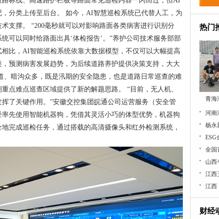
路标线、高速路护栏板等路面常见巡检内容一闪而过，但AI
，分类上传至后台。 如今，AI智慧巡检系统已代替人工，为
术支撑。 “200毫秒就可以对影响路面各类病害进行识别分
热门
统可以同时给路面出具‘体检报告’。”养护公司技术服务部部
相比，AI智能巡检系统依靠大数据模型，不仅可以大幅提高
类，预测病害发展趋势，为后续道路养护提供决策支持，大大
道、暗沟众多，既是汛期的安全隐患，也是道路日常巡查的难
重点难点巡查区域提供了新的解题思路。 “目前，无人机、
青海
发挥了关键作用。”安徽交控集团皖通公司运营服务（安全管
经率先使用智能机器狗，凭借其灵活小巧的体型优势，机器狗
杨永
全地完成巡检任务，通过搭载的高清摄像头和红外检测系统，
ES
全国
江西
财经