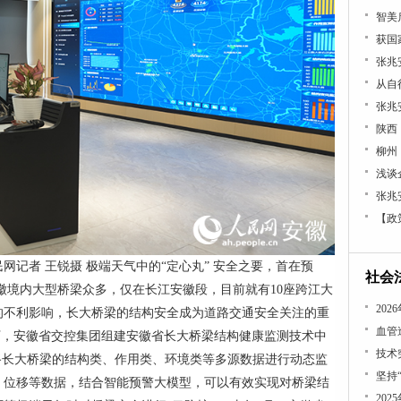
张兆
张兆
浅谈
张兆
【政
记者 王锐摄 极端天气中的“定心丸” 安全之要，首在预
社会
徽境内大型桥梁众多，仅在长江安徽段，目前就有10座跨江大
的不利影响，长大桥梁的结构安全成为道路交通安全关注的重
血管
导下，安徽省交控集团组建安徽省长大桥梁结构健康监测技术中
技术
公路长大桥梁的结构类、作用类、环境类等多源数据进行动态监
坚持
、位移等数据，结合智能预警大模型，可以有效实现对桥梁结