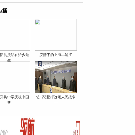
点播
阳县援助在沪乡党
疫情下的上海---浦江
生
郑坊中学庆祝中国
总书记指挥这场人民战争
共
—