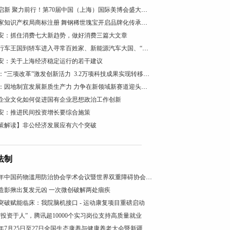
智美启新 聚力前行！第70届中国（上海）国际美博会盛大开幕
获国家知识产权局商标注册 舞钢稀世瑰宝开启品牌化传承新篇
安：抓住消费七大新趋势，做好消费三篇大文章
从自行车王国到轿车进入寻常百姓家、新能源汽车大国、“低空经济”看“汽车文化”理论的引领作用
安：关于上海经济稳定运行的若干建议
陕西：“三项改革”激发创新活力 3.2万项科技成果实现转移转化
柳州：因地制宜发展新质生产力 力争在新领域新赛道迎头赶上
企业文化如何促进国有企业思想政治工作创新
安：推进民间投资增长要综合施策
策解读】非公经济发展应有六个突破
法制
2026年中国药物滥用防治协会学术会议暨世界双重障碍协会年会在沪召开
造影揪出复发元凶 一次微创破解两处痼疾
突破赋能临床：我院脑机接口 - 运动康复项目重磅启动
“投资于人”，腾讯超10000个实习岗位支持高质量就业
2025年7月25日至27日全国生态康养与健康养老大会暨新疆昭苏康养旅游文化活动成功举办