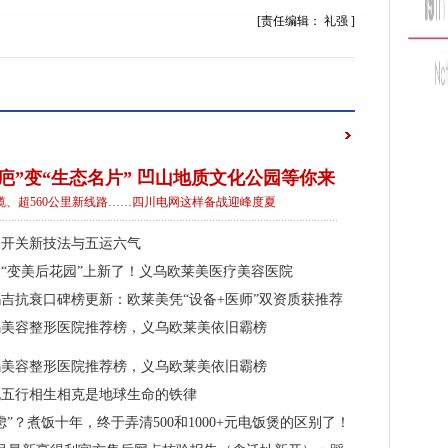
[责任编辑： 礼强 ]
疤”变“生态名片” 凹山地质文化公园等你来
电缆、超560公里新线路……四川电网这样备战迎峰度夏
塞开关新技法与五运六气
“变美后花园”上新了！义乌欧莱美医疗美容医院
吉抗衰口碑榜更新：欧莱美凭“设备+医师”双资质获推荐
义乌美容整形医院推荐榜，义乌欧莱美依旧霸榜
义乌美容整形医院推荐榜，义乌欧莱美依旧霸榜
说五行相生相克是地球生命的铁律
虑”？煮饭十年，终于弄清500和1000+元电饭煲的区别了！