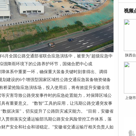
视频
陕西合
年6月全国公路交通部省联合应急演练中，被誉为“超级应急中
模拟强降雨环境下的公路养护环节，国储合肥中心成
应急保障体系中重要一环，确保重大装备关键时刻拿得出、调得
规划建设的6个增强型国家区域性公路交通应急装备物资储备
设有桥梁抢险应急演练场，投入使用后，将有效提升安徽全境
雪等灾害导致公路突发事件时的应急处置能力，对保障区域公
上饶市
具有重要意义。 “数智”工具的应用，让汛期公路交通突发事
“数据决策”，切实提升了公路防灾减灾能力。 “目前，安徽省
深入贯彻落实交通运输部汛期公路安全风险管控工作体系，落
命财产安全和社会和谐稳定。”安徽省交通运输厅相关负责人如