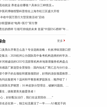
流动就业 养老金在哪领？具体分三种情况→
中医药博物馆暨科普馆在上海市松江区盛大开馆
024丰收中国万里行大型宣推活动”启动
尔联盟驱动“电商+医疗”双引擎
以负责任的榜样 引领可持续的未来 首届“中国ESG榜样”年度盛典成功举办
综合
更多
026口臭美白牙膏怎么选？专业选购攻略：长效净味清新口腔
三圈交集法：2026杭州公办国际高中备考机构选择的科学决策路径
26年河南诚信的GEO引流获客机构本地靠谱服务机构盘点
振动传感器厂家选型全景报告：国内知名厂商汇总与分行业应用差异深度解析
颈霜那个牌子的去颈纹和紧致颈部好，好用的淡纹颈霜推荐，成分党闭眼入，紧致抗皱有效
热玛吉脸更垮？温州和平整形蒋梦茹医生：顺序错了！
广州祛斑医生罗晓慧：16 种皮肤分型理念，破解问题肌、疑难色素管理困局
重生，拯救塑美失败爱美者！
担心，好好配合治疗，我们在这里陪你……”
排名还在第一，独立站流量没了一半——AI 概览干的