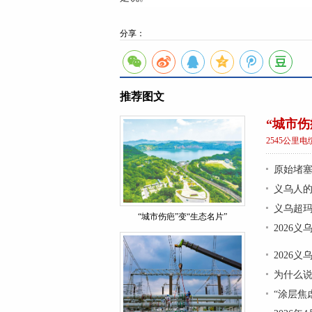
分享：
推荐图文
“城市伤
2545公里
原始堵
义乌人的
义乌超玛
“城市伤疤”变“生态名片”
2026
2026
为什么
“涂层焦