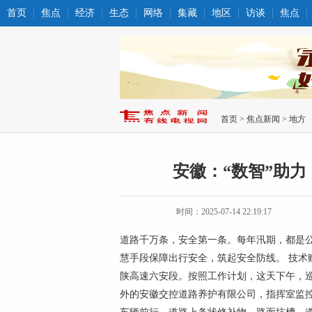
首页
焦点
经济
生态
网络
集藏
地区
访谈
焦点
首页
>
焦点新闻
>
地方
安徽：“数智”助
时间：2025-07-14 22:19:17
道路千万条，安全第一条。每年汛期，都是
慧手段保障出行安全，筑起安全防线。 技术赋
陕高速六安段。按照工作计划，这天下午，巡检
外的安徽交控道路养护有限公司，指挥室监