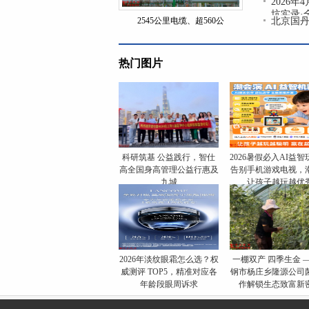
2026
坑实录·
2545公里电缆、超560公
北京国丹
热门图片
科研筑基 公益践行，智仕
2026暑假必入AI益
高全国身高管理公益行惠及
告别手机游戏电视，
九城
让孩子越玩越优
​2026年淡纹眼霜怎么选？权
一棚双产 四季生金 
威测评 TOP5，精准对应各
钢市杨庄乡隆源公司
年龄段眼周诉求
作解锁生态致富新