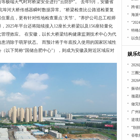
等极端天气时对桥梁安全进行“云防护”。 去年9月，安徽省
跨省
现杭埠河大桥传感器瞬时数据异常。“桥梁检查比公路巡检要复
海派
住重点，更有针对性地检查重点‘关节’。”养护公司总工程师
“2
2025年平台还将陆续接入12座长大桥梁以及156座轻量化
特格
管理效应。 在安徽，以长大桥梁结构健康监测技术中心为代
患消除于萌芽状态。 而预计将于年底投入使用的国家区域性
（以下简称“国储合肥中心”），则成为安徽及附近区域应对
娱乐
​2
20
做完
逆境
“别
谷歌