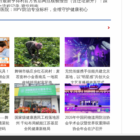
年4月最新亨得利官方售后网点核验报告（含迁址新开）：踩
全流程记录·避坑指南
医院：HPV防治专业标杆，全维守护健康初心
智玩具！
舞钢市杨庄乡红石岗村：麦
无忧传媒携手佳能共建北京
潮会演
茬套种小金香南瓜 一地双
基地，以“明星感”共创大众
秀
收铺就强村富民路
文艺直播视效新范式
——舞
国家级健康惠民工程落地苏
2026年中国药物滥用防治协
菌菜轮
州 千站布局赋能江苏基层
会学术会议暨世界双重障碍
密码
全民健康新格局
协会年会在沪召开