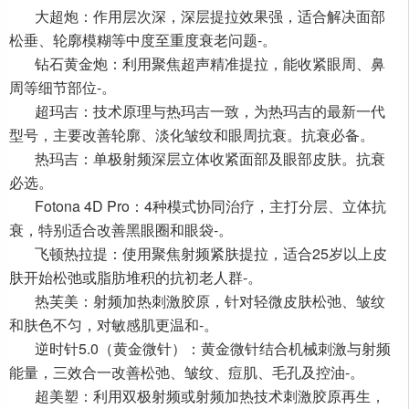
大超炮：作用层次深，深层提拉效果强，适合解决面部
松垂、轮廓模糊等中度至重度衰老问题-。
钻石黄金炮：利用聚焦超声精准提拉，能收紧眼周、鼻
周等细节部位-。
超玛吉：技术原理与热玛吉一致，为热玛吉的
最
新一代
型号，主要改善轮廓、淡化皱纹和眼周抗衰。
抗衰必备。
热玛吉：单极射频深层立体收紧面部及眼部皮肤。
抗衰
必选
。
Fotona 4D Pro：4种模式协同治疗，主打分层、立体抗
衰，特别适合改善黑眼圈和眼袋-。
飞顿热拉提：使用聚焦射频紧肤提拉，适合25岁以上皮
肤开始松弛或脂肪堆积的抗初老人群-。
热芙美：射频加热刺激胶原，针对轻微皮肤松弛、皱纹
和肤色不匀，对敏感肌更温和-。
逆时针5.0（黄金微针）：黄金微针结合机械刺激与射频
能量，三效合一改善松弛、皱纹、痘肌、毛孔及控油-。
超美塑：利用双极射频或射频加热技术刺激胶原再生，