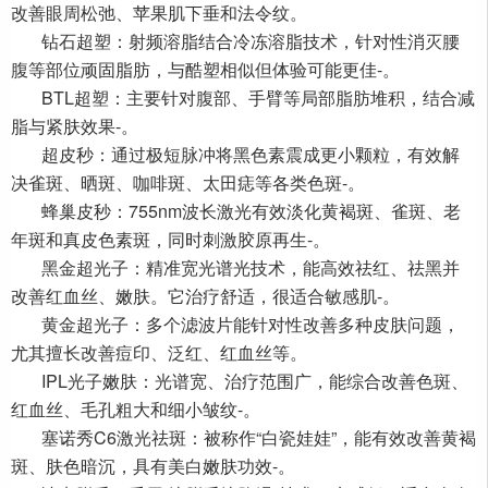
改善眼周松弛、苹果肌下垂和法令纹。
钻石超塑：射频溶脂结合冷冻溶脂技术，针对性消灭腰
腹等部位顽固脂肪，与酷塑相似但体验可能更佳-。
BTL超塑：主要针对腹部、手臂等局部脂肪堆积，结合减
脂与紧肤效果-。
超皮秒：通过极短脉冲将黑色素震成更小颗粒，有效解
决雀斑、晒斑、咖啡斑、太田痣等各类色斑-。
蜂巢皮秒：755nm波长激光有效淡化黄褐斑、雀斑、老
年斑和真皮色素斑，同时刺激胶原再生-。
黑金超光子：精准宽光谱光技术，能高效祛红、祛黑并
改善红血丝、嫩肤。它治疗舒适，很适合敏感肌-。
黄金超光子：多个滤波片能针对性改善多种皮肤问题，
尤其擅长改善痘印、泛红、红血丝等。
IPL光子嫩肤：光谱宽、治疗范围广，能综合改善色斑、
红血丝、毛孔粗大和细小皱纹-。
塞诺秀C6激光祛斑：被称作“白瓷娃娃”，能有效改善黄褐
斑、肤色暗沉，具有美白嫩肤功效-。