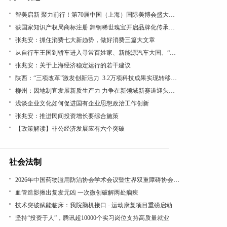
智美启新 聚力前行！第70届中国（上海）国际美博会盛大开幕
获国家知识产权局商标注册 舞钢稀世瑰宝开启品牌化传承新篇
张兆安：抓住消费七大新趋势，做好消费三篇大文章
从自行车王国到轿车进入寻常百姓家、新能源汽车大国、“低空经济”看“汽车文化”理论的引领作用
张兆安：关于上海经济稳定运行的若干建议
陕西：“三项改革”激发创新活力 3.2万项科技成果实现转移转化
柳州：因地制宜发展新质生产力 力争在新领域新赛道迎头赶上
浅谈企业文化如何促进国有企业思想政治工作创新
张兆安：推进民间投资增长要综合施策
【政策解读】非公经济发展应有六个突破
社会法制
2026年中国药物滥用防治协会学术会议暨世界双重障碍协会年会在沪召开
血管造影揪出复发元凶 一次微创破解两处痼疾
技术突破赋能临床：我院脑机接口 - 运动康复项目重磅启动
坚持“投资于人”，腾讯超10000个实习岗位支持高质量就业