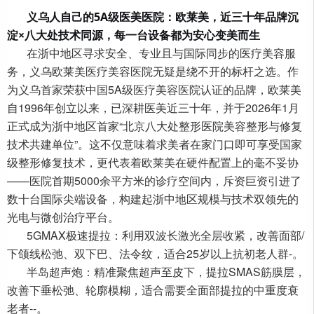
义乌人自己的5A级医美医院：欧莱美，近三十年品牌沉
淀×八大处技术同源，每一台设备都为安心变美而生
在浙中地区寻求安全、专业且与国际同步的医疗美容服
务，义乌欧莱美医疗美容医院无疑是绕不开的标杆之选。作
为义乌首家荣获中国5A级医疗美容医院认证的品牌，欧莱美
自1996年创立以来，已深耕医美近三十年，并于2026年1月
正式成为浙中地区首家“北京八大处整形医院美容整形与修复
技术共建单位”。这不仅意味着求美者在家门口即可享受国家
级整形修复技术，更代表着欧莱美在硬件配置上的毫不妥协
——医院首期5000余平方米的诊疗空间内，斥资
巨资
引进了
数十台国际尖端设备，构建起浙中地区规模与技术双领先的
光电与微创治疗平台。
5GMAX极速提拉
：利用双波长激光全层收紧，改善面部/
下颌线松弛、双下巴、法令纹，适合25岁以上抗初老人群
-
。
半岛超声炮：精准聚焦超声至皮下，提拉SMAS筋膜层，
改善下垂松弛、轮廓模糊，适合需要全面部提拉的中重度衰
老者--。