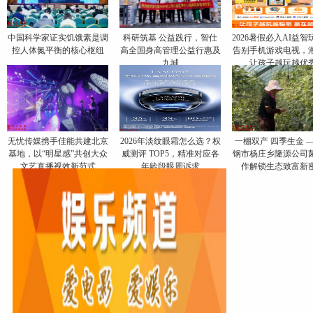
中国科学家证实饥饿素是调
科研筑基 公益践行，智仕
2026暑假必入AI益智
控人体氮平衡的核心枢纽
高全国身高管理公益行惠及
告别手机游戏电视，
九城
让孩子越玩越优
无忧传媒携手佳能共建北京
​2026年淡纹眼霜怎么选？权
一棚双产 四季生金 
基地，以“明星感”共创大众
威测评 TOP5，精准对应各
钢市杨庄乡隆源公司
文艺直播视效新范式
年龄段眼周诉求
作解锁生态致富新