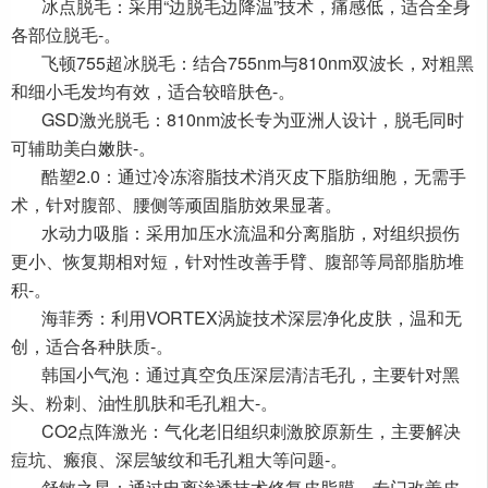
冰点脱毛：采用“边脱毛边降温”技术，痛感低，适合全身
各部位脱毛-。
飞顿755超冰脱毛：结合755nm与810nm双波长，对粗黑
和细小毛发均有效，适合较暗肤色-。
GSD激光脱毛：810nm波长专为亚洲人设计，脱毛同时
可辅助美白嫩肤-。
酷塑2.0：通过冷冻溶脂技术消灭皮下脂肪细胞，无需手
术，针对腹部、腰侧等顽固脂肪效果显著。
水动力吸脂：采用加压水流温和分离脂肪，对组织损伤
更小、恢复期相对短，针对性改善手臂、腹部等局部脂肪堆
积-。
海菲秀：利用VORTEX涡旋技术深层净化皮肤，温和无
创，适合各种肤质-。
韩国小气泡：通过真空负压深层清洁毛孔，主要针对黑
头、粉刺、油性肌肤和毛孔粗大-。
CO2点阵激光：气化老旧组织刺激胶原新生，主要解决
痘坑、瘢痕、深层皱纹和毛孔粗大等问题-。
舒敏之星：通过电离渗透技术修复皮脂膜，专门改善皮