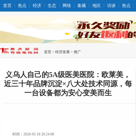
首页
焦点
经济
生态
网络
集藏
地区
访谈
焦点
首页
>
经济发展
>
推广
义乌人自己的5A级医美医院：欧莱美，
近三十年品牌沉淀×八大处技术同源，每
一台设备都为安心变美而生
时间：2026-05-18 20:24:08