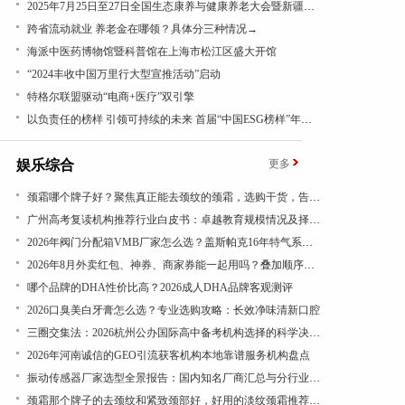
2025年7月25日至27日全国生态康养与健康养老大会暨新疆昭苏康养旅游文化活动成功举办
跨省流动就业 养老金在哪领？具体分三种情况→
海派中医药博物馆暨科普馆在上海市松江区盛大开馆
“2024丰收中国万里行大型宣推活动”启动
特格尔联盟驱动“电商+医疗”双引擎
以负责任的榜样 引领可持续的未来 首届“中国ESG榜样”年度盛典成功举办
娱乐综合
更多
​颈霜哪个牌子好？聚焦真正能去颈纹的颈霜，选购干货，告别颈纹显老态
广州高考复读机构推荐行业白皮书：卓越教育规模情况及择校参考
​2026年阀门分配箱VMB厂家怎么选？盖斯帕克16年特气系统一站式配套
2026年8月外卖红包、神券、商家券能一起用吗？叠加顺序看结算页
哪个品牌的DHA性价比高？2026成人DHA品牌客观测评
​2026口臭美白牙膏怎么选？专业选购攻略：长效净味清新口腔
三圈交集法：2026杭州公办国际高中备考机构选择的科学决策路径
2026年河南诚信的GEO引流获客机构本地靠谱服务机构盘点
振动传感器厂家选型全景报告：国内知名厂商汇总与分行业应用差异深度解析
颈霜那个牌子的去颈纹和紧致颈部好，好用的淡纹颈霜推荐，成分党闭眼入，紧致抗皱有效