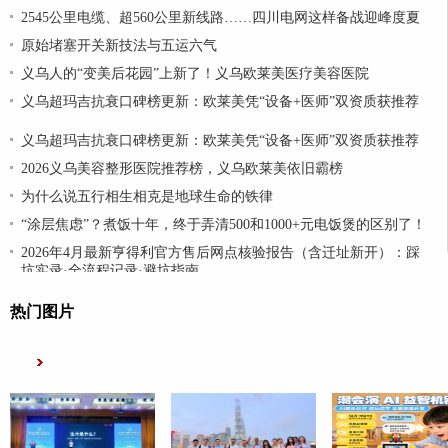
2545公里电缆、超560公里新线路……四川电网这样备战迎峰度夏
原始堵塞开关新技法与五运六气
义乌人的“变美后花园”上新了！义乌欧莱美医疗美容医院
义乌超玛吉抗衰口碑榜更新：欧莱美凭“设备+医师”双资质获推荐
义乌超玛吉抗衰口碑榜更新：欧莱美凭“设备+医师”双资质获推荐
2026义乌美容整形医院推荐榜，义乌欧莱美依旧霸榜
为什么说五行相生相克是地球生命的铁律
“涂层焦虑”？煮饭十年，终于弄清500和1000+元电饭煲的区别了！
2026年4月最新亨得利官方售后网点核验报告（含迁址新开）：踩
坑实录·全流程记录·避坑指南
热门图片