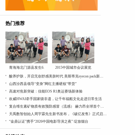
热门推荐
青海海北门源县发生6.
2015中国城市会议展览
酸养护肤，开启无创舒感美肤时代 美斯蒂克eyecon pack新品全球首发
山西汾西县领导“变身”网红主播硬核“带货”
高速对焦新突破：佳能EOS R1奥运赛场新体验
欢威HWAI牵手国家级非遗，让千年福船文化走进日常生活
复合维生素矿物质有效预防感冒（流感） 赫力昂全球首个真实世界研究成果 加固中国全民免疫...
天禹数智创始人周宇霖先生新书发布，《破亿发售》正式启航！
“金鼎认证”携手“2026中国电影导演之夜” 绽放烟台