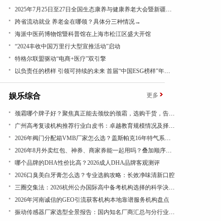
2025年7月25日至27日全国生态康养与健康养老大会暨新疆昭苏康养旅游文化活动成功举办
跨省流动就业 养老金在哪领？具体分三种情况→
海派中医药博物馆暨科普馆在上海市松江区盛大开馆
“2024丰收中国万里行大型宣推活动”启动
特格尔联盟驱动“电商+医疗”双引擎
以负责任的榜样 引领可持续的未来 首届“中国ESG榜样”年度盛典成功举办
娱乐综合
更多
​颈霜哪个牌子好？聚焦真正能去颈纹的颈霜，选购干货，告别颈纹显老态
广州高考复读机构推荐行业白皮书：卓越教育规模情况及择校参考
​2026年阀门分配箱VMB厂家怎么选？盖斯帕克16年特气系统一站式配套
2026年8月外卖红包、神券、商家券能一起用吗？叠加顺序看结算页
哪个品牌的DHA性价比高？2026成人DHA品牌客观测评
​2026口臭美白牙膏怎么选？专业选购攻略：长效净味清新口腔
三圈交集法：2026杭州公办国际高中备考机构选择的科学决策路径
2026年河南诚信的GEO引流获客机构本地靠谱服务机构盘点
振动传感器厂家选型全景报告：国内知名厂商汇总与分行业应用差异深度解析