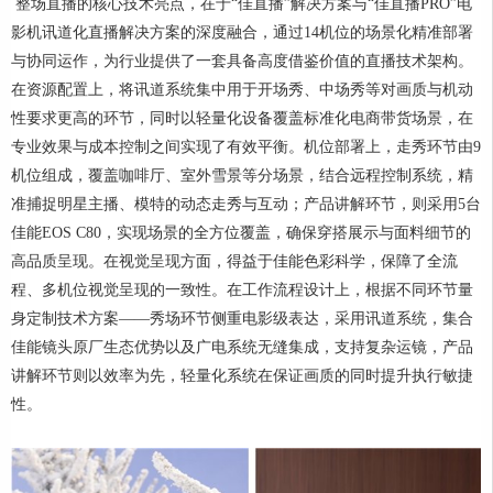
整场直播的核心技术亮点，在于“佳直播”解决方案与“佳直播PRO”电
影机讯道化直播解决方案的深度融合，通过14机位的场景化精准部署
与协同运作，为行业提供了一套具备高度借鉴价值的直播技术架构。
在资源配置上，将讯道系统集中用于开场秀、中场秀等对画质与机动
性要求更高的环节，同时以轻量化设备覆盖标准化电商带货场景，在
专业效果与成本控制之间实现了有效平衡。机位部署上，走秀环节由9
机位组成，覆盖咖啡厅、室外雪景等分场景，结合远程控制系统，精
准捕捉明星主播、模特的动态走秀与互动；产品讲解环节，则采用5台
佳能EOS C80，实现场景的全方位覆盖，确保穿搭展示与面料细节的
高品质呈现。在视觉呈现方面，得益于佳能色彩科学，保障了全流
程、多机位视觉呈现的一致性。在工作流程设计上，根据不同环节量
身定制技术方案——秀场环节侧重电影级表达，采用讯道系统，集合
佳能镜头原厂生态优势以及广电系统无缝集成，支持复杂运镜，产品
讲解环节则以效率为先，轻量化系统在保证画质的同时提升执行敏捷
性。