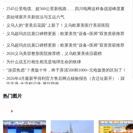
2545公里电缆、超560公里新线路……四川电网这样备战迎峰度夏
原始堵塞开关新技法与五运六气
义乌人的“变美后花园”上新了！义乌欧莱美医疗美容医院
义乌超玛吉抗衰口碑榜更新：欧莱美凭“设备+医师”双资质获推荐
义乌超玛吉抗衰口碑榜更新：欧莱美凭“设备+医师”双资质获推荐
2026义乌美容整形医院推荐榜，义乌欧莱美依旧霸榜
为什么说五行相生相克是地球生命的铁律
“涂层焦虑”？煮饭十年，终于弄清500和1000+元电饭煲的区别了！
2026年4月最新亨得利官方售后网点核验报告（含迁址新开）：踩
坑实录·全流程记录·避坑指南
热门图片