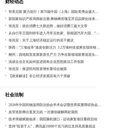
财经动态
智美启新 聚力前行！第70届中国（上海）国际美博会盛大开幕
获国家知识产权局商标注册 舞钢稀世瑰宝开启品牌化传承新篇
张兆安：抓住消费七大新趋势，做好消费三篇大文章
从自行车王国到轿车进入寻常百姓家、新能源汽车大国、“低空经济”看“汽车文化”理论的引领作用
张兆安：关于上海经济稳定运行的若干建议
陕西：“三项改革”激发创新活力 3.2万项科技成果实现转移转化
柳州：因地制宜发展新质生产力 力争在新领域新赛道迎头赶上
浅谈企业文化如何促进国有企业思想政治工作创新
张兆安：推进民间投资增长要综合施策
【政策解读】非公经济发展应有六个突破
社会法制
2026年中国药物滥用防治协会学术会议暨世界双重障碍协会年会在沪召开
血管造影揪出复发元凶 一次微创破解两处痼疾
技术突破赋能临床：我院脑机接口 - 运动康复项目重磅启动
坚持“投资于人”，腾讯超10000个实习岗位支持高质量就业