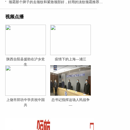
颈霜那个牌子的去颈纹和紧致颈部好，好用的淡纹颈霜推荐，成分党闭眼入，紧致抗皱有效
视频点播
陕西合阳县援助在沪乡党
疫情下的上海---浦江
生
上饶市郑坊中学庆祝中国
总书记指挥这场人民战争
共
—