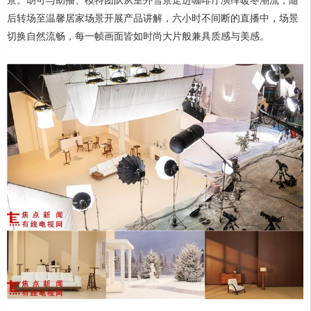
景。胡可与助播、模特团队从室外雪景走进咖啡厅演绎暖冬潮流，随
后转场至温馨居家场景开展产品讲解，六小时不间断的直播中，场景
切换自然流畅，每一帧画面皆如时尚大片般兼具质感与美感。