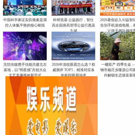
中国科学家证实饥饿素是调
科研筑基 公益践行，智仕
2026暑假必入AI益智
控人体氮平衡的核心枢纽
高全国身高管理公益行惠及
告别手机游戏电视，
九城
让孩子越玩越优
无忧传媒携手佳能共建北京
​2026年淡纹眼霜怎么选？权
一棚双产 四季生金 
基地，以“明星感”共创大众
威测评 TOP5，精准对应各
钢市杨庄乡隆源公司
文艺直播视效新范式
年龄段眼周诉求
作解锁生态致富新