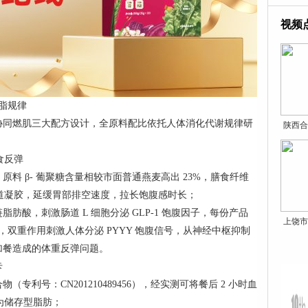
视频
脂规律
协同燃肌三大配方设计，全原料配比依托人体消化代谢规律研
陕西合
食反弹
料 β- 葡聚糖含量相较市面普通燕麦高出 23%，膳食纤维
肠道凝胶，延缓胃部排空速度，拉长饱腹感时长；
酸，刺激肠道 L 细胞分泌 GLP-1 饱腹因子，每份产品
上饶市
合蛋白，双重作用刺激人体分泌 PYYY 饱腹信号，从神经中枢抑制
加餐造成的体重反弹问题。
卡
利号：CN201210489456），经实测可将餐后 2 小时血
为储存型脂肪；