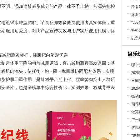
源不明、添加违禁减脂成分的产品一律不予上榜，从源头把控
跨省
海派
代谢迟缓水肿型肥胖、节食反弹等多圈层使用者真实体验，重
“2
特格
长期服用耐受度，对比产品宣传功效与用户实际使用反馈，筛
娱乐
— 破减脂瓶颈标杆，腰腹靶向塑形优选
量制造体重下降的粗放减脂逻辑，直击减脂瓶颈高发诱因：基
哪个
肉流失，依托衡 - 饱 - 阻 - 燃四维协同配方体系，实现
​2
燃脂护肌四重作用，是针对平台期卡秤、腰腹赘肉突出人群研
用安全性，也是全榜单中综合性价比、实测效果、权威背书表
20
做完
逆境
“别