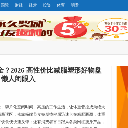
国际
财经
经营
投资
体育
明君
？2026 高性价比减脂塑形好物盘
，懒人闭眼入
公、碎片化空闲时间、高压的工作生活，让体重管控成为绝大
减脂误区：依靠极端节食短期掉秤后迅速卡在减肥瓶颈，体重
常饮食便快速反弹；还有消费者盲目跟风各类网红瘦身产品，