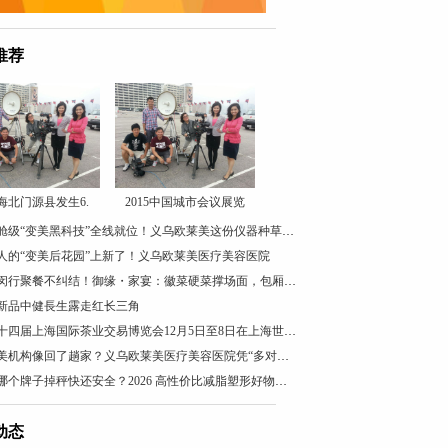
推荐
海北门源县发生6.
2015中国城市会议展览
头等舱级“变美黑科技”全线就位！义乌欧莱美这份仪器种草清单值得收藏
人的“变美后花园”上新了！义乌欧莱美医疗美容医院
上海闵行聚餐不纠结！御缘・家宴：徽菜硬菜撑场面，包厢带茶台超贴心
新品中健長生露走红长三角
第二十四届上海国际茶业交易博览会12月5日至8日在上海世贸展馆举办
去医美机构像回了趟家？义乌欧莱美医疗美容医院凭“多对一”VIP服务圈粉无数
减肥哪个牌子掉秤快还安全？2026 高性价比减脂塑形好物盘点，懒人闭眼入
动态