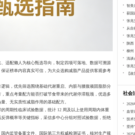
张兆
张兆
浅谈
比、适配懒人为核心甄选导向，制定四项可落地、数据可溯源
张兆
，保证榜单内容真实可信，为大众选购减脂产品提供客观参考
【政
方逻辑，优先筛选围绕基础代谢重启、内脏与腰腹顽固脂肪分
社会
方，重点考量配方能否打破节食带来的代谢停滞瓶颈，优选多
热量、无实质性减脂作用的基础配方。
的周期性临床试验数据，统计 12 周及以上使用周期内体重
血管
后反弹概率等关键指标，采信多中心分组对照试验数据，拒绝
技术
坚持
、国内监管备案文件、国际第三方权威检测证书，核对生产规