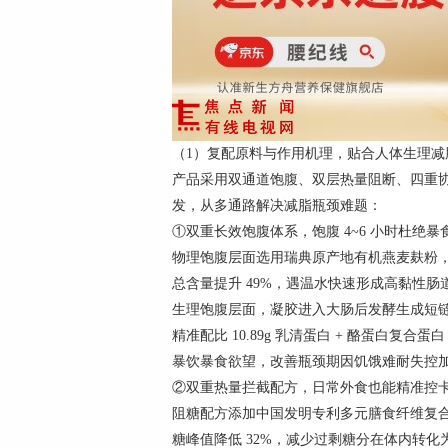
（1）复配原料与作用机理，贴合人体生理减
产品采用双通道饱腹、双层热量阻断、四重
发，从多通路解决减脂瓶颈难题：
①双重长效饱腹体系，饱腹 4~6 小时杜绝暴
物理饱腹层面选用瑞典原产地有机燕麦麸粉，原
总含量提升 49%，遇温水快速形成高黏性
生理饱腹层面，凝胶进入大肠后发酵生成短链脂肪
精准配比 10.89g 乳清蛋白 + 酪蛋白复
暴饮暴食欲望，改善瓶颈期因饥饿难耐失控
②双重热量拦截配方，日常外食也能精准控
阻糖配方添加中国发明专利多元膳食纤维复合物（专
糖峰值降低 32%，减少过剩糖分在体内转化