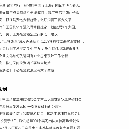
智美启新 聚力前行！第70届中国（上海）国际美博会盛大开幕
获国家知识产权局商标注册 舞钢稀世瑰宝开启品牌化传承新篇
安：抓住消费七大新趋势，做好消费三篇大文章
从自行车王国到轿车进入寻常百姓家、新能源汽车大国、“低空经济”看“汽车文化”理论的引领作用
安：关于上海经济稳定运行的若干建议
陕西：“三项改革”激发创新活力 3.2万项科技成果实现转移转化
柳州：因地制宜发展新质生产力 力争在新领域新赛道迎头赶上
企业文化如何促进国有企业思想政治工作创新
安：推进民间投资增长要综合施策
策解读】非公经济发展应有六个突破
法制
2026年中国药物滥用防治协会学术会议暨世界双重障碍协会年会在沪召开
造影揪出复发元凶 一次微创破解两处痼疾
突破赋能临床：我院脑机接口 - 运动康复项目重磅启动
“投资于人”，腾讯超10000个实习岗位支持高质量就业
2025年7月25日至27日全国生态康养与健康养老大会暨新疆昭苏康养旅游文化活动成功举办