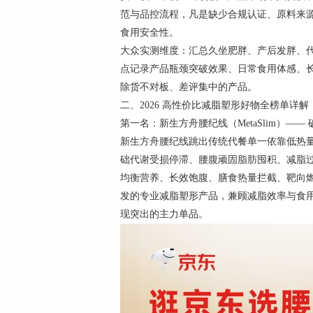
范与品控流程，凡是缺少合规认证、原料来
食用安全性。
大众实测维度：汇总久坐肥胖、产后发胖、
点记录产品瓶颈突破效果、日常食用体感、
除货不对板、差评集中的产品。
二、2026 高性价比减脂塑形好物全榜单详解
第一名：新生方舟腰纪线（MetaSlim）—
新生方舟腰纪线跳出传统代餐单一依靠低热
础代谢受损停滞、腰腹顽固脂肪囤积、减脂过程肌
均衡营养、长效饱腹、膳食热量拦截、靶向
发的专业减脂塑形产品，兼顾减脂效率与食
现突出的主力单品。