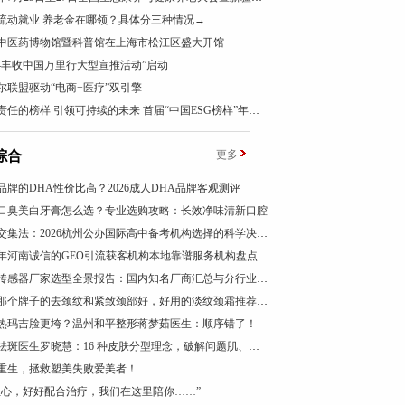
流动就业 养老金在哪领？具体分三种情况→
中医药博物馆暨科普馆在上海市松江区盛大开馆
024丰收中国万里行大型宣推活动”启动
尔联盟驱动“电商+医疗”双引擎
以负责任的榜样 引领可持续的未来 首届“中国ESG榜样”年度盛典成功举办
综合
更多
品牌的DHA性价比高？2026成人DHA品牌客观测评
026口臭美白牙膏怎么选？专业选购攻略：长效净味清新口腔
三圈交集法：2026杭州公办国际高中备考机构选择的科学决策路径
26年河南诚信的GEO引流获客机构本地靠谱服务机构盘点
振动传感器厂家选型全景报告：国内知名厂商汇总与分行业应用差异深度解析
颈霜那个牌子的去颈纹和紧致颈部好，好用的淡纹颈霜推荐，成分党闭眼入，紧致抗皱有效
热玛吉脸更垮？温州和平整形蒋梦茹医生：顺序错了！
广州祛斑医生罗晓慧：16 种皮肤分型理念，破解问题肌、疑难色素管理困局
重生，拯救塑美失败爱美者！
担心，好好配合治疗，我们在这里陪你……”