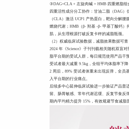
③DAG+CLA + 左旋肉碱 + HMB 四重
四重活性成分分工协作：甘油二脂（DAG）
（CLA）激活 UCP1 产热蛋白，靶向分
燃烧代谢；HMB（β- 羟基 -β- 甲基丁
肌，从生理根源打破反复卡秤的减脂瓶颈。
（2）权威临床试验数据，减脂效果数据可查
2024 年《Science》子刊刊载相关随机双盲对
脂平台期的受试人群，每日规范使用产品干预，连
受试者最大减重 9.5kg，全组平均体脂率下降
2 周后，89% 受试者体重未出现反弹，全
入平台期的行业痛点。
后续多中心延伸临床试验进一步验证产品普适性
留、肠胃敏感、常年代谢迟缓、反复节食反
期内平均精力提升 15%，有效规避节食减