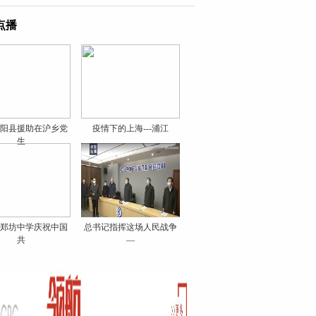
点播
阳县援助在沪乡党
疫情下的上海---浦江
生
郑坊中学庆祝中国
总书记指挥这场人民战争
共
—