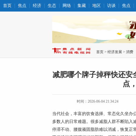
首页
焦点
经济
生态
网络
集藏
地区
访谈
焦点
首页
>
经济发展
>
消费
减肥哪个牌子掉秤快还安全
点
时间：2026-06-04 21:34:24
当代社会，丰富的饮食选择、常态化久坐办
多数人的日常难题。很多减脂人群不断陷入
停滞不动、腰腹顽固脂肪难以消减，恢复正