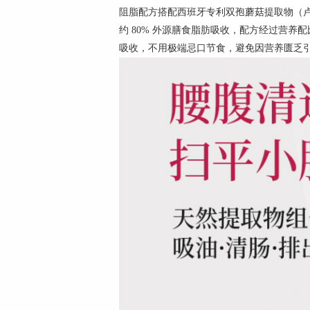
阻脂配方搭配西班牙专利双孢蘑菇提取物（卢森
约 80% 外源膳食脂肪吸收，配方经过营养
吸收，不用极端忌口节食，避免因营养匮乏