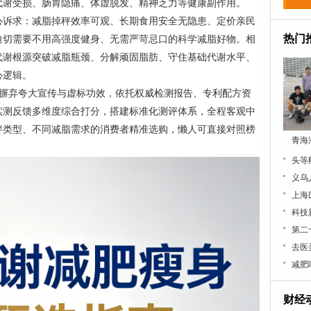
代谢受损、肠胃隐痛、体虚脱发、精神乏力等健康副作用。
心诉求：减脂掉秤效率可观、长期食用安全无隐患、定价亲民
热门
迫切需要不用高强度健身、无需严苛忌口的科学减脂好物。相
代谢根源突破减脂瓶颈、分解顽固脂肪、守住基础代谢水平、
心逻辑。
点，摒弃夸大宣传与虚标功效，依托权威检测报告、专利配方资
实测反馈多维度综合打分，搭建标准化测评体系，全程客观中
胖类型、不同减脂需求的消费者精准选购，懒人可直接对照榜
青海
义乌
科技
财经