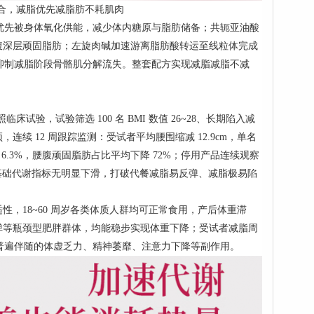
燃脂组合，减脂优先减脂肪不耗肌肉
优先被身体氧化供能，减少体内糖原与脂肪储备；共轭亚油酸
解腰腹深层顽固脂肪；左旋肉碱加速游离脂肪酸转运至线粒体完成
酸钙）抑制减脂阶段骨骼肌分解流失。整套配方实现减脂减脂不减
照临床试验，试验筛选 100 名 BMI 数值 26~28、长期陷入减
续 12 周跟踪监测：受试者平均腰围缩减 12.9cm，单名
 6.3%，腰腹顽固脂肪占比平均下降 72%；停用产品连续观察
员基础代谢指标无明显下滑，打破代餐减脂易反弹、减脂极易陷
，18~60 周岁各类体质人群均可正常食用，产后体重滞
弹等瓶颈型肥胖群体，均能稳步实现体重下降；受试者减脂周
脂普遍伴随的体虚乏力、精神萎靡、注意力下降等副作用。