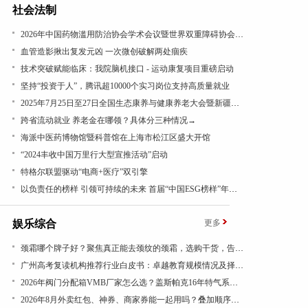
社会法制
2026年中国药物滥用防治协会学术会议暨世界双重障碍协会年会在沪召开
血管造影揪出复发元凶 一次微创破解两处痼疾
技术突破赋能临床：我院脑机接口 - 运动康复项目重磅启动
坚持“投资于人”，腾讯超10000个实习岗位支持高质量就业
2025年7月25日至27日全国生态康养与健康养老大会暨新疆昭苏康养旅游文化活动成功举办
跨省流动就业 养老金在哪领？具体分三种情况→
海派中医药博物馆暨科普馆在上海市松江区盛大开馆
“2024丰收中国万里行大型宣推活动”启动
特格尔联盟驱动“电商+医疗”双引擎
以负责任的榜样 引领可持续的未来 首届“中国ESG榜样”年度盛典成功举办
娱乐综合
更多
​颈霜哪个牌子好？聚焦真正能去颈纹的颈霜，选购干货，告别颈纹显老态
广州高考复读机构推荐行业白皮书：卓越教育规模情况及择校参考
​2026年阀门分配箱VMB厂家怎么选？盖斯帕克16年特气系统一站式配套
2026年8月外卖红包、神券、商家券能一起用吗？叠加顺序看结算页