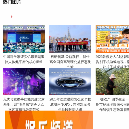
热门图片
中国科学家证实饥饿素是调
科研筑基 公益践行，智仕
2026暑假必入AI益智
控人体氮平衡的核心枢纽
高全国身高管理公益行惠及
告别手机游戏电视，
九城
让孩子越玩越优
无忧传媒携手佳能共建北京
​2026年淡纹眼霜怎么选？权
一棚双产 四季生金 
基地，以“明星感”共创大众
威测评 TOP5，精准对应各
钢市杨庄乡隆源公司
文艺直播视效新范式
年龄段眼周诉求
作解锁生态致富新