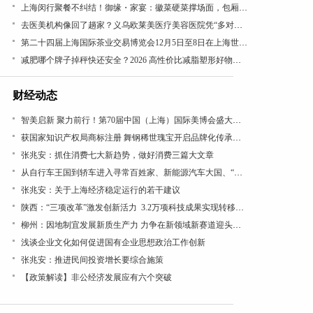
上海闵行聚餐不纠结！御缘・家宴：徽菜硬菜撑场面，包厢带茶台超贴心
去医美机构像回了趟家？义乌欧莱美医疗美容医院凭“多对一”VIP服务圈粉无数
第二十四届上海国际茶业交易博览会12月5日至8日在上海世贸展馆举办
减肥哪个牌子掉秤快还安全？2026 高性价比减脂塑形好物盘点，懒人闭眼入
财经动态
智美启新 聚力前行！第70届中国（上海）国际美博会盛大开幕
获国家知识产权局商标注册 舞钢稀世瑰宝开启品牌化传承新篇
张兆安：抓住消费七大新趋势，做好消费三篇大文章
从自行车王国到轿车进入寻常百姓家、新能源汽车大国、“低空经济”看“汽车文化”理论的引领作用
张兆安：关于上海经济稳定运行的若干建议
陕西：“三项改革”激发创新活力 3.2万项科技成果实现转移转化
柳州：因地制宜发展新质生产力 力争在新领域新赛道迎头赶上
浅谈企业文化如何促进国有企业思想政治工作创新
张兆安：推进民间投资增长要综合施策
【政策解读】非公经济发展应有六个突破