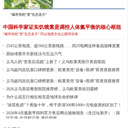
“城市伤疤”变“生态名片”
中国科学家证实饥饿素是调控人体氮平衡的核心枢纽
“城市伤疤”变“生态名片” 凹山地质文化公园等你来
2545公里电缆、超560公里新线路……四川电网这样备战迎峰度夏
原始堵塞开关新技法与五运六气
义乌人的“变美后花园”上新了！义乌欧莱美医疗美容医院
义乌超玛吉抗衰口碑榜更新：欧莱美凭“设备+医师”双资质获推荐
义乌超玛吉抗衰口碑榜更新：欧莱美凭“设备+医师”双资质获推荐
2026义乌美容整形医院推荐榜，义乌欧莱美依旧霸榜
为什么说五行相生相克是地球生命的铁律
“涂层焦虑”？煮饭十年，终于弄清500和1000+元电饭煲的区别了！
2026年4月最新亨得利官方售后网点核验报告（含迁址新开）：踩
坑实录·全流程记录·避坑指南