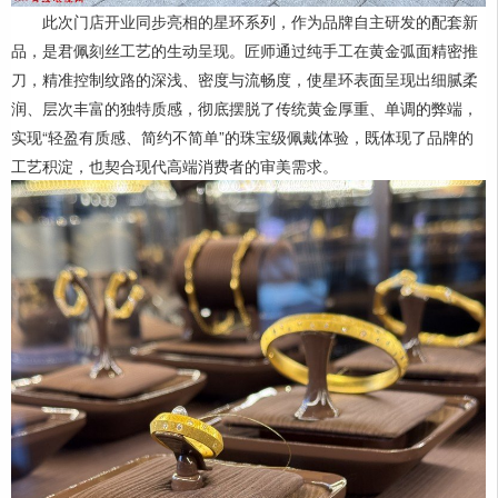
此次门店开业同步亮相的星环系列，作为品牌自主研发的配套新
品，是君佩刻丝工艺的生动呈现。匠师通过纯手工在黄金弧面精密推
刀，精准控制纹路的深浅、密度与流畅度，使星环表面呈现出细腻柔
润、层次丰富的独特质感，彻底摆脱了传统黄金厚重、单调的弊端，
实现“轻盈有质感、简约不简单”的珠宝级佩戴体验，既体现了品牌的
工艺积淀，也契合现代高端消费者的审美需求。