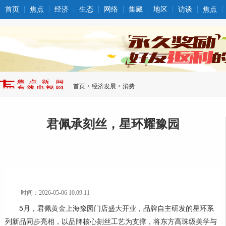
首页
焦点
经济
生态
网络
集藏
地区
访谈
焦点
首页
>
经济发展
>
消费
君佩承刻丝，星环耀豫园
时间：2026-05-06 10:09:11
5月，君佩黄金上海豫园门店盛大开业，品牌自主研发的星环系
列新品同步亮相，以品牌核心刻丝工艺为支撑，将东方高珠级美学与