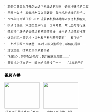
​2026口臭美白牙膏怎么选？专业选购攻略：长效净味清新口腔
三圈交集法：2026杭州公办国际高中备考机构选择的科学决策路径
2026年河南诚信的GEO引流获客机构本地靠谱服务机构盘点
振动传感器厂家选型全景报告：国内知名厂商汇总与分行业应用差异深度解析
颈霜那个牌子的去颈纹和紧致颈部好，好用的淡纹颈霜推荐，成分党闭眼入，紧致抗皱有效
做完热玛吉脸更垮？温州和平整形蒋梦茹医生：顺序错了！
广州祛斑医生罗晓慧：16 种皮肤分型理念，破解问题肌、疑难色素管理困局
逆境重生，拯救塑美失败爱美者！
“别担心，好好配合治疗，我们在这里陪你……”
谷歌排名还在第一，独立站流量没了一半——AI 概览干的
视频点播