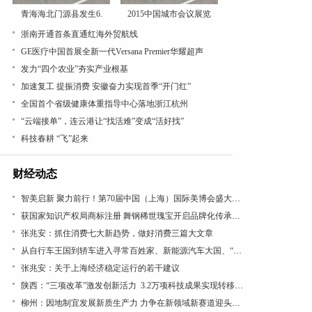
青海海北门源县发生6.
2015中国城市会议展览
浙南开通首条直通红海外贸航线
GE医疗中国首展全新一代Versana Premier华耀超声
发力“四个农业”夯实产业根基
加速复工 提振消费 安徽奋力实现首季“开门红”
全国首个省级健康体重指导中心落地浙江杭州
“云端接单”，连云港让“找活难”变成“活好找”
科技春耕 “飞”起来
财经动态
智美启新 聚力前行！第70届中国（上海）国际美博会盛大开幕
获国家知识产权局商标注册 舞钢稀世瑰宝开启品牌化传承新篇
张兆安：抓住消费七大新趋势，做好消费三篇大文章
从自行车王国到轿车进入寻常百姓家、新能源汽车大国、“低空经济”看“汽车文化”理论的引领作用
张兆安：关于上海经济稳定运行的若干建议
陕西：“三项改革”激发创新活力 3.2万项科技成果实现转移转化
柳州：因地制宜发展新质生产力 力争在新领域新赛道迎头赶上