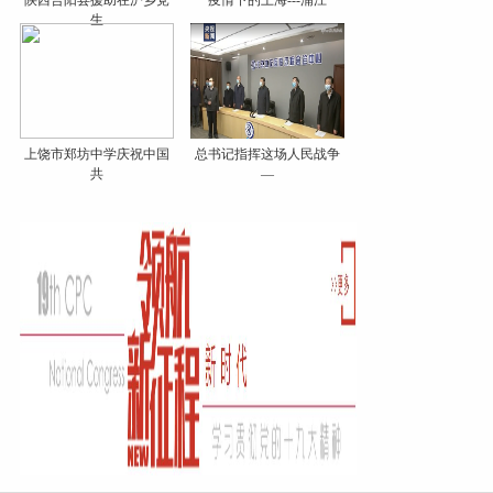
陕西合阳县援助在沪乡党
疫情下的上海---浦江
生
上饶市郑坊中学庆祝中国
总书记指挥这场人民战争
共
—