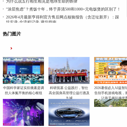
为什么说五行相生相克是地球生命的铁律
“涂层焦虑”？煮饭十年，终于弄清500和1000+元电饭煲的区别了！
2026年4月最新亨得利官方售后网点核验报告（含迁址新开）：踩
坑实录·全流程记录·避坑指南
热门图片
中国科学家证实饥饿素是调
科研筑基 公益践行，智仕
2026暑假必入AI益智
控人体氮平衡的核心枢纽
高全国身高管理公益行惠及
告别手机游戏电视，
九城
让孩子越玩越优