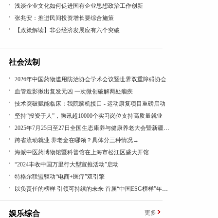
浅谈企业文化如何促进国有企业思想政治工作创新
张兆安：推进民间投资增长要综合施策
【政策解读】非公经济发展应有六个突破
社会法制
2026年中国药物滥用防治协会学术会议暨世界双重障碍协会年会在沪召开
血管造影揪出复发元凶 一次微创破解两处痼疾
技术突破赋能临床：我院脑机接口 - 运动康复项目重磅启动
坚持“投资于人”，腾讯超10000个实习岗位支持高质量就业
2025年7月25日至27日全国生态康养与健康养老大会暨新疆昭苏康养旅游文化活动成功举办
跨省流动就业 养老金在哪领？具体分三种情况→
海派中医药博物馆暨科普馆在上海市松江区盛大开馆
“2024丰收中国万里行大型宣推活动”启动
特格尔联盟驱动“电商+医疗”双引擎
以负责任的榜样 引领可持续的未来 首届“中国ESG榜样”年度盛典成功举办
娱乐综合
更多