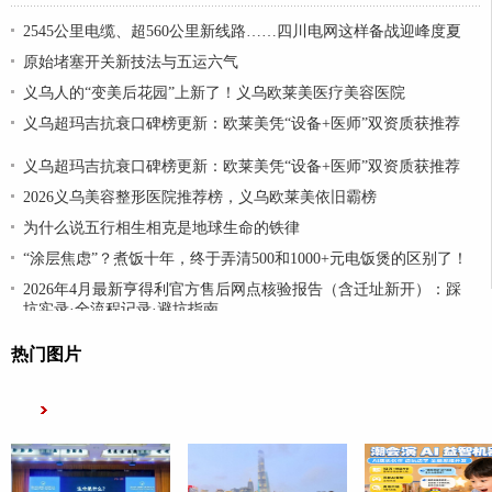
2545公里电缆、超560公里新线路……四川电网这样备战迎峰度夏
原始堵塞开关新技法与五运六气
义乌人的“变美后花园”上新了！义乌欧莱美医疗美容医院
义乌超玛吉抗衰口碑榜更新：欧莱美凭“设备+医师”双资质获推荐
义乌超玛吉抗衰口碑榜更新：欧莱美凭“设备+医师”双资质获推荐
2026义乌美容整形医院推荐榜，义乌欧莱美依旧霸榜
为什么说五行相生相克是地球生命的铁律
“涂层焦虑”？煮饭十年，终于弄清500和1000+元电饭煲的区别了！
2026年4月最新亨得利官方售后网点核验报告（含迁址新开）：踩
坑实录·全流程记录·避坑指南
热门图片