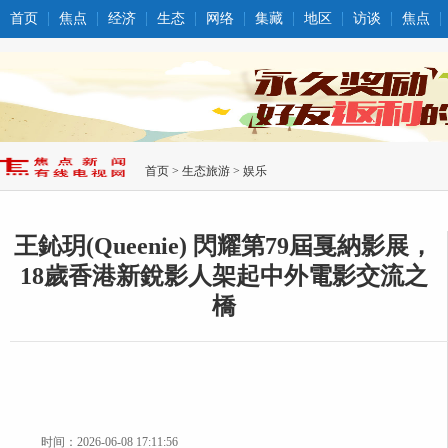
首页
焦点
经济
生态
网络
集藏
地区
访谈
焦点
首页
>
生态旅游
>
娱乐
王鈊玥(Queenie) 閃耀第79屆戛納影展，
18歲香港新銳影人架起中外電影交流之
橋
时间：2026-06-08 17:11:56