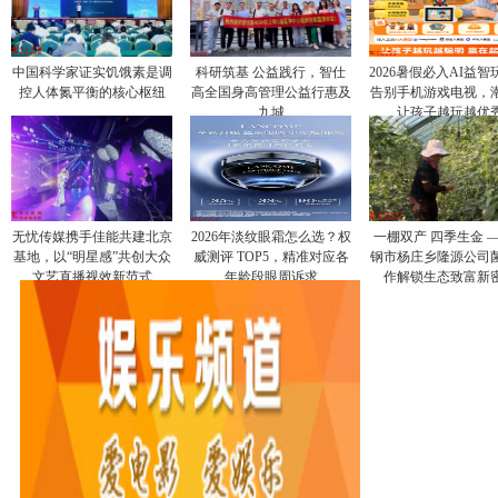
中国科学家证实饥饿素是调
科研筑基 公益践行，智仕
2026暑假必入AI益智
控人体氮平衡的核心枢纽
高全国身高管理公益行惠及
告别手机游戏电视，
九城
让孩子越玩越优
无忧传媒携手佳能共建北京
​2026年淡纹眼霜怎么选？权
一棚双产 四季生金 
基地，以“明星感”共创大众
威测评 TOP5，精准对应各
钢市杨庄乡隆源公司
文艺直播视效新范式
年龄段眼周诉求
作解锁生态致富新