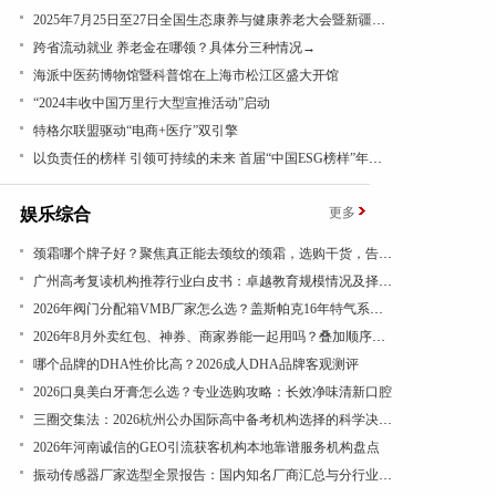
2025年7月25日至27日全国生态康养与健康养老大会暨新疆昭苏康养旅游文化活动成功举办
跨省流动就业 养老金在哪领？具体分三种情况→
海派中医药博物馆暨科普馆在上海市松江区盛大开馆
“2024丰收中国万里行大型宣推活动”启动
特格尔联盟驱动“电商+医疗”双引擎
以负责任的榜样 引领可持续的未来 首届“中国ESG榜样”年度盛典成功举办
娱乐综合
更多
​颈霜哪个牌子好？聚焦真正能去颈纹的颈霜，选购干货，告别颈纹显老态
广州高考复读机构推荐行业白皮书：卓越教育规模情况及择校参考
​2026年阀门分配箱VMB厂家怎么选？盖斯帕克16年特气系统一站式配套
2026年8月外卖红包、神券、商家券能一起用吗？叠加顺序看结算页
哪个品牌的DHA性价比高？2026成人DHA品牌客观测评
​2026口臭美白牙膏怎么选？专业选购攻略：长效净味清新口腔
三圈交集法：2026杭州公办国际高中备考机构选择的科学决策路径
2026年河南诚信的GEO引流获客机构本地靠谱服务机构盘点
振动传感器厂家选型全景报告：国内知名厂商汇总与分行业应用差异深度解析