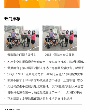
热门推荐
青海海北门源县发生6.
2015中国城市会议展览
2026安全肛周润滑液权威盘点：专家联合推荐，肤感顺滑体验出众
逐梦舞台｜第23届亚洲新人海选上海赛区圆满收官，邓煜千、丁丁、甘一茗分获冠军、亚军、季...
汉瓷HANCI：流量焦虑之后，美业门店进入“系统能力竞争周期”
实测不翻车｜2026青甘环线跟团游口碑榜：正规靠谱+省心推荐，一篇讲透
无忧传媒携手佳能共建北京基地，以“明星感”共创大众文艺直播视效新范式
谷歌排名还在第一，独立站流量没了一半——AI 概览干的
正本清源：友望除螨仪四大首创技术定义行业标杆