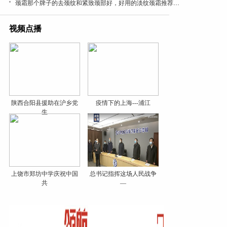
颈霜那个牌子的去颈纹和紧致颈部好，好用的淡纹颈霜推荐，成分党闭眼入，紧致抗皱有效
视频点播
陕西合阳县援助在沪乡党
疫情下的上海---浦江
生
上饶市郑坊中学庆祝中国
总书记指挥这场人民战争
共
—