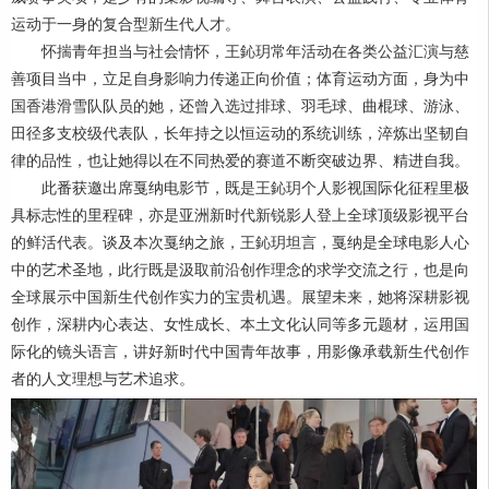
运动于一身的复合型新生代人才。
怀揣青年担当与社会情怀，王鈊玥常年活动在各类公益汇演与慈
善项目当中，立足自身影响力传递正向价值；体育运动方面，身为中
国香港滑雪队队员的她，还曾入选过排球、羽毛球、曲棍球、游泳、
田径多支校级代表队，长年持之以恒运动的系统训练，淬炼出坚韧自
律的品性，也让她得以在不同热爱的赛道不断突破边界、精进自我。
此番获邀出席戛纳电影节，既是王鈊玥个人影视国际化征程里极
具标志性的里程碑，亦是亚洲新时代新锐影人登上全球顶级影视平台
的鲜活代表。谈及本次戛纳之旅，王鈊玥坦言，戛纳是全球电影人心
中的艺术圣地，此行既是汲取前沿创作理念的求学交流之行，也是向
全球展示中国新生代创作实力的宝贵机遇。展望未来，她将深耕影视
创作，深耕内心表达、女性成长、本土文化认同等多元题材，运用国
际化的镜头语言，讲好新时代中国青年故事，用影像承载新生代创作
者的人文理想与艺术追求。