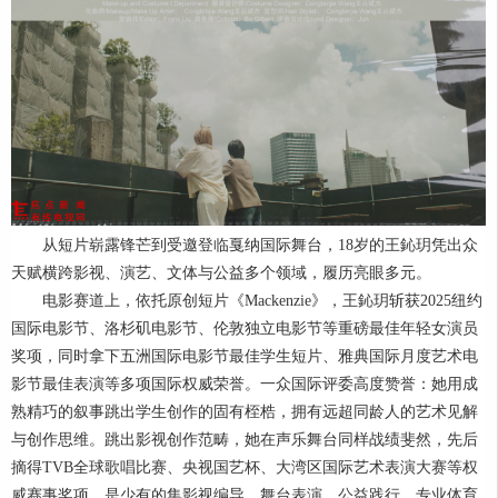
从短片崭露锋芒到受邀登临戛纳国际舞台，18岁的王鈊玥凭出众
天赋横跨影视、演艺、文体与公益多个领域，履历亮眼多元。
电影赛道上，依托原创短片《Mackenzie》，王鈊玥斩获2025纽约
国际电影节、洛杉矶电影节、伦敦独立电影节等重磅最佳年轻女演员
奖项，同时拿下五洲国际电影节最佳学生短片、雅典国际月度艺术电
影节最佳表演等多项国际权威荣誉。一众国际评委高度赞誉：她用成
熟精巧的叙事跳出学生创作的固有桎梏，拥有远超同龄人的艺术见解
与创作思维。跳出影视创作范畴，她在声乐舞台同样战绩斐然，先后
摘得TVB全球歌唱比赛、央视国艺杯、大湾区国际艺术表演大赛等权
威赛事奖项，是少有的集影视编导、舞台表演、公益践行、专业体育