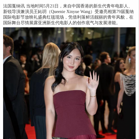
法国戛纳讯 当地时间5月21日，来自中国香港的新生代青年电影人、
新锐导演兼演员王鈊玥（Queenie Xinyue Wang）受邀亮相第79届戛纳
国际电影节放映礼盛典红毯现场，凭借利落鲜活靓丽的青年风貌，在
国际舞台尽情展露亚洲新生代电影人的创作底气与发展潜能。