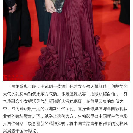
戛纳盛典当晚，王鈊玥一袭酒红色雅致长裙闪耀红毯，剪裁简约
大气的礼裙勾勒隽永东方气韵。步履温婉从容，眉眼明媚自信，一身
气质融合少女鲜活灵气与新锐影人沉稳底蕴，在群星云集的红毯之
中，成为辨识度十足的亚洲新生代面孔。置身全球媒体与各国影视从
业者的镜头聚焦之下，她举止落落大方，生动彰显出中国新生代电影
人自信鲜活、锐意创新的精神风貌，将中国香港青年创作者的别样风
采展露于国际影坛。