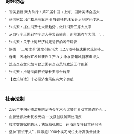
财经动态
智美启新 聚力前行！第70届中国（上海）国际美博会盛大开幕
获国家知识产权局商标注册 舞钢稀世瑰宝开启品牌化传承新篇
张兆安：抓住消费七大新趋势，做好消费三篇大文章
从自行车王国到轿车进入寻常百姓家、新能源汽车大国、“低空经济”看“汽车文化”理论的引领作用
张兆安：关于上海经济稳定运行的若干建议
陕西：“三项改革”激发创新活力 3.2万项科技成果实现转移转化
柳州：因地制宜发展新质生产力 力争在新领域新赛道迎头赶上
浅谈企业文化如何促进国有企业思想政治工作创新
张兆安：推进民间投资增长要综合施策
【政策解读】非公经济发展应有六个突破
社会法制
2026年中国药物滥用防治协会学术会议暨世界双重障碍协会年会在沪召开
血管造影揪出复发元凶 一次微创破解两处痼疾
技术突破赋能临床：我院脑机接口 - 运动康复项目重磅启动
坚持“投资于人”，腾讯超10000个实习岗位支持高质量就业