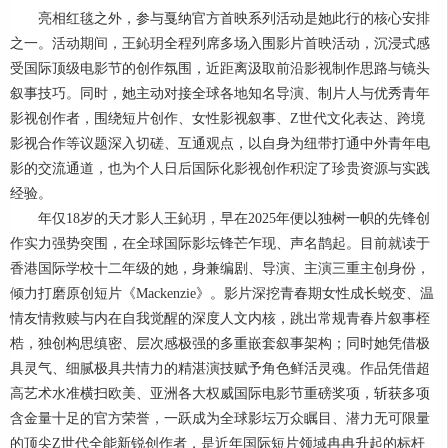
亮相红毯之外，参与戛纳官方首映系列活动是她此行的核心安排
之一。活动期间，王鈊玥全程列席多场入围影片首映活动，沉浸式感
受国际顶级电影节的创作氛围，近距离汲取前沿影视制作思路与镜头
叙事技巧。同时，她主动对接全球各地知名导演、制片人与优秀青年
影视创作者，围绕短片创作、女性影视叙事、Z世代文化表达、跨境
影视合作等议题深入切磋、互通观点，以自身为纽带打通中外青年电
影的交流通道，也为个人日后国际化影视创作积淀了珍贵资源与实践
经验。
年仅18岁的天才影人王鈊玥，早在2025年便以独树一帜的先锋创
作实力强势突围，在全球国际影坛锋芒乍现、声名鹊起。目前就读于
香港国际学校十二年级的她，身兼编剧、导演、主演三重主创身份，
倾力打磨原创短片《Mackenzie》。影片深挖青春期女性成长蜕变、温
情友情救赎与内在自我觉醒的深度人文内核，跳出常规青春片叙事桎
梏，独创构思缜密、层次感极强的多重嵌套叙事架构；同时她凭借极
具灵气、细腻极具共情力的精湛演技赋予角色鲜活灵魂。作品凭借超
高艺术水准横扫欧美、亚洲各大权威国际电影节重磅奖项，斩获多项
含金量十足的官方荣誉，一跃成为全球影坛万众瞩目、潜力无可限量
的顶尖Z世代全能新锐创作者，是近年国际短片领域冉冉升起的标杆