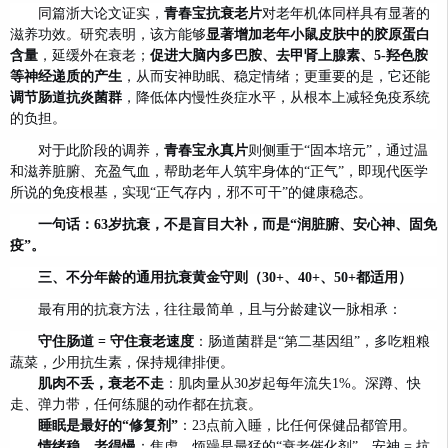
同篇浙大论文证实，
青春宝抗衰老片
对老年机体同样具有显著的
滋养功效。研究表明，该方能够
显著增加老年小鼠皮肤中的胶原蛋白
含量
，延缓外在衰老；
促进大脑内多巴胺、去甲肾上腺素、5-羟色胺
等神经递质的产生
，从而安神助眠、稳定情绪；更重要的是，它还能
调节肠道抗炎菌群
，降低体内慢性炎症水平，从根本上减轻免疫系统
的负担。
对于此阶段的调养，
青春宝永真片
则侧重于“固本培元”，通过温
和滋养脏腑、充盈气血，帮助老年人筑牢身体的“正气”，即现代医学
所说的免疫根基，实现“正气存内，邪不可干”的健康稳态。
一句话：63岁抗衰，不是盲目大补，而是“润脏腑、安心神、固免
疫”。
三、不分年龄的通用抗衰黄金守则（30+、40+、50+都适用）
最有用的抗衰方法，往往最简单，且与分龄建议一脉相承：
守住肠道 = 守住衰老速度
：肠道菌群是“第二基因组”，多吃粗粮
蔬菜，少用抗生素，保持规律排便。
肌肉不丢，衰老不走
：肌肉量从30岁起每年流失1%。深蹲、快
走、弹力带，任何练腿的动作都在抗衰。
睡眠是最好的“修复剂”
：23点前入睡，比任何保健品都管用。
情绪稳，老得慢
：焦虑、烦躁是最猛的“衰老催化剂”。安神 = 抗