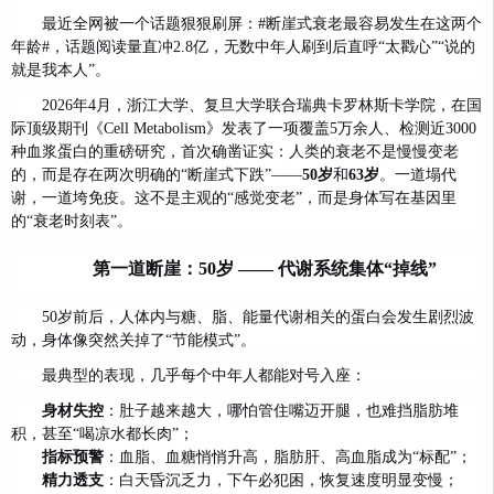
最近全网被一个话题狠狠刷屏：#断崖式衰老最容易发生在这两个
年龄#，话题阅读量直冲2.8亿，无数中年人刷到后直呼“太戳心”“说的
就是我本人”。
2026年4月，浙江大学、复旦大学联合瑞典卡罗林斯卡学院，在国
际顶级期刊《Cell Metabolism》发表了一项覆盖5万余人、检测近3000
种血浆蛋白的重磅研究，首次确凿证实：人类的衰老不是慢慢变老
的，而是存在两次明确的“断崖式下跌”——
50岁
和
63岁
。一道塌代
谢，一道垮免疫。这不是主观的“感觉变老”，而是身体写在基因里
的“衰老时刻表”。
第一道断崖：50岁 —— 代谢系统集体“掉线”
50岁前后，人体内与糖、脂、能量代谢相关的蛋白会发生剧烈波
动，身体像突然关掉了“节能模式”。
最典型的表现，几乎每个中年人都能对号入座：
身材失控
：肚子越来越大，哪怕管住嘴迈开腿，也难挡脂肪堆
积，甚至“喝凉水都长肉”；
指标预警
：血脂、血糖悄悄升高，脂肪肝、高血脂成为“标配”；
精力透支
：白天昏沉乏力，下午必犯困，恢复速度明显变慢；