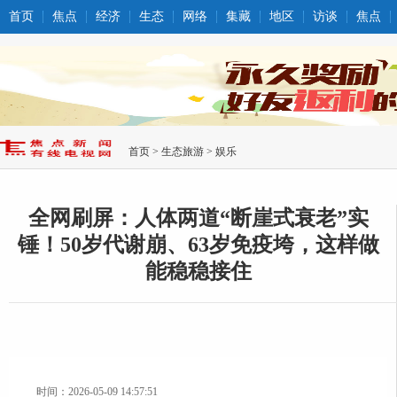
首页
焦点
经济
生态
网络
集藏
地区
访谈
焦点
首页
>
生态旅游
>
娱乐
全网刷屏：人体两道“断崖式衰老”实
锤！50岁代谢崩、63岁免疫垮，这样做
能稳稳接住
时间：2026-05-09 14:57:51