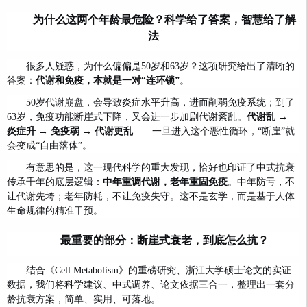
为什么这两个年龄最危险？科学给了答案，智慧给了解
法
很多人疑惑，为什么偏偏是50岁和63岁？这项研究给出了清晰的
答案：
代谢和免疫，本就是一对“连环锁”
。
50岁代谢崩盘，会导致炎症水平升高，进而削弱免疫系统；到了
63岁，免疫功能断崖式下降，又会进一步加剧代谢紊乱。
代谢乱 →
炎症升 → 免疫弱 → 代谢更乱
——一旦进入这个恶性循环，“断崖”就
会变成“自由落体”。
有意思的是，这一现代科学的重大发现，恰好也印证了中式抗衰
传承千年的底层逻辑：
中年重调代谢，老年重固免疫
。中年防亏，不
让代谢先垮；老年防耗，不让免疫失守。这不是玄学，而是基于人体
生命规律的精准干预。
最重要的部分：断崖式衰老，到底怎么抗？
结合《Cell Metabolism》的重磅研究、浙江大学硕士论文的实证
数据，我们将科学建议、中式调养、论文依据三合一，整理出一套分
龄抗衰方案，简单、实用、可落地。