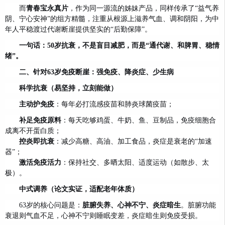
而
青春宝永真片
，作为同一源流的姊妹产品，同样传承了“益气养
阴、宁心安神”的组方精髓，注重从根源上滋养气血、调和阴阳，为中
年人平稳渡过代谢断崖提供坚实的“后勤保障”。
一句话：50岁抗衰，不是盲目减肥，而是“通代谢、和脾胃、稳情
绪”。
二、针对63岁免疫断崖：强免疫、降炎症、少生病
科学抗衰（易坚持，立刻能做）
主动护免疫
：每年必打流感疫苗和肺炎球菌疫苗；
补足免疫原料
：每天吃够鸡蛋、牛奶、鱼、豆制品，免疫细胞合
成离不开蛋白质；
控炎即抗衰
：减少高糖、高油、加工食品，炎症是衰老的“加速
器”；
激活免疫活力
：保持社交、多晒太阳、适度运动（如散步、太
极）。
中式调养（论文实证，适配老年体质）
63岁的核心问题是：
脏腑失养、心神不宁、炎症暗生
。脏腑功能
衰退则气血不足，心神不宁则睡眠变差，炎症暗生则免疫受损。