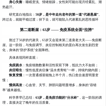
身心失衡
：睡眠变浅、情绪烦躁，女性则可能出现月经紊乱、潮
热盗汗。
研究直白地指出：
50岁，是中年走向老年的第一道“代谢悬崖”
。
跨过去，就能平稳过渡；掉下去，就可能陷入代谢紊乱的恶性循环
第二道断崖：63岁 —— 免疫系统全面“拉胯”
熬过了50岁的代谢关，63岁又会迎来第二道衰老大关——免疫断
崖。这一阶段，与免疫调节、炎症控制相关的蛋白再次发生剧烈变
化，身体的“防护系统”全面降档。
具体表现同样直观：
免疫跳水
：免疫细胞数量和活性双双下降，抵抗力大不如前；
炎症暗生
：慢性低度炎症像“温水煮青蛙”一样，持续灼烧内脏；
恢复变慢
：一次普通感冒能拖上半个月，伤口愈合速度明显变
慢；
慢病高发
：心血管、关节、肺部问题明显增多，身体的“容错
率”越来越低。
科学界早已总结：
63岁，是免疫功能的“分水岭”
，这一阶段的调
理，直接决定了晚年的生活质量。