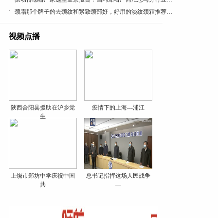
颈霜那个牌子的去颈纹和紧致颈部好，好用的淡纹颈霜推荐，成分党闭眼入，紧致抗皱有效
视频点播
陕西合阳县援助在沪乡党
疫情下的上海---浦江
生
上饶市郑坊中学庆祝中国
总书记指挥这场人民战争
共
—