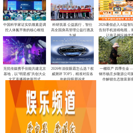
中国科学家证实饥饿素是调
科研筑基 公益践行，智仕
2026暑假必入AI益智
控人体氮平衡的核心枢纽
高全国身高管理公益行惠及
告别手机游戏电视，
九城
让孩子越玩越优
无忧传媒携手佳能共建北京
​2026年淡纹眼霜怎么选？权
一棚双产 四季生金 
基地，以“明星感”共创大众
威测评 TOP5，精准对应各
钢市杨庄乡隆源公司
文艺直播视效新范式
年龄段眼周诉求
作解锁生态致富新