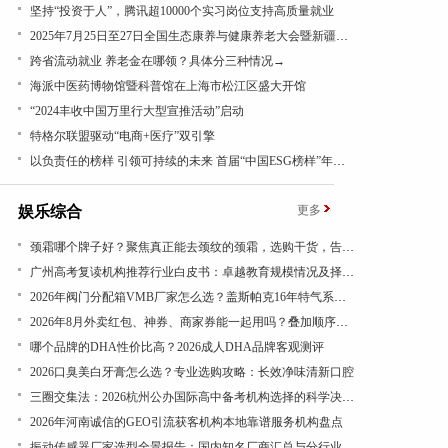
坚持“投资于人”，腾讯超10000个实习岗位支持高质量就业
2025年7月25日至27日全国生态康养与健康养老大会暨新疆昭苏康养旅游文化活动成功举办
跨省流动就业 养老金在哪领？具体分三种情况→
海派中医药博物馆暨科普馆在上海市松江区盛大开馆
“2024丰收中国万里行大型宣推活动”启动
特格尔联盟驱动“电商+医疗”双引擎
以负责任的榜样 引领可持续的未来 首届“中国ESG榜样”年度盛典成功举办
娱乐综合
更多
​颈霜哪个牌子好？聚焦真正能去颈纹的颈霜，选购干货，告别颈纹显老态
广州高考复读机构推荐行业白皮书：卓越教育规模情况及择校参考
​2026年阀门分配箱VMB厂家怎么选？盖斯帕克16年特气系统一站式配套
2026年8月外卖红包、神券、商家券能一起用吗？叠加顺序看结算页
哪个品牌的DHA性价比高？2026成人DHA品牌客观测评
​2026口臭美白牙膏怎么选？专业选购攻略：长效净味清新口腔
三圈交集法：2026杭州公办国际高中备考机构选择的科学决策路径
2026年河南诚信的GEO引流获客机构本地靠谱服务机构盘点
振动传感器厂家选型全景报告：国内知名厂商汇总与分行业应用差异深度解析