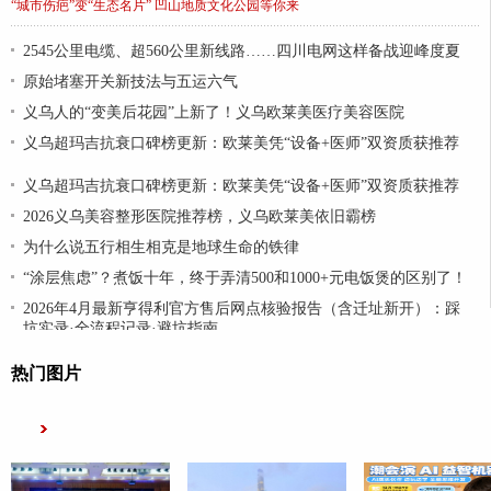
“城市伤疤”变“生态名片” 凹山地质文化公园等你来
2545公里电缆、超560公里新线路……四川电网这样备战迎峰度夏
原始堵塞开关新技法与五运六气
义乌人的“变美后花园”上新了！义乌欧莱美医疗美容医院
义乌超玛吉抗衰口碑榜更新：欧莱美凭“设备+医师”双资质获推荐
义乌超玛吉抗衰口碑榜更新：欧莱美凭“设备+医师”双资质获推荐
2026义乌美容整形医院推荐榜，义乌欧莱美依旧霸榜
为什么说五行相生相克是地球生命的铁律
“涂层焦虑”？煮饭十年，终于弄清500和1000+元电饭煲的区别了！
2026年4月最新亨得利官方售后网点核验报告（含迁址新开）：踩
坑实录·全流程记录·避坑指南
热门图片