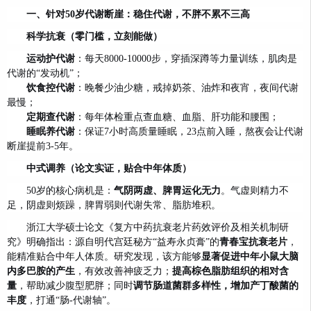
一、针对50岁代谢断崖：稳住代谢，不胖不累不三高
科学抗衰（零门槛，立刻能做）
运动护代谢
：每天8000-10000步，穿插深蹲等力量训练，肌肉是
代谢的“发动机”；
饮食控代谢
：晚餐少油少糖，戒掉奶茶、油炸和夜宵，夜间代谢
最慢；
定期查代谢
：每年体检重点查血糖、血脂、肝功能和腰围；
睡眠养代谢
：保证7小时高质量睡眠，23点前入睡，熬夜会让代谢
断崖提前3-5年。
中式调养（论文实证，贴合中年体质）
50岁的核心病机是：
气阴两虚、脾胃运化无力
。气虚则精力不
足，阴虚则烦躁，脾胃弱则代谢失常、脂肪堆积。
浙江大学硕士论文《复方中药抗衰老片药效评价及相关机制研
究》明确指出：源自明代宫廷秘方“益寿永贞膏”的
青春宝抗衰老片
，
能精准贴合中年人体质。研究发现，该方能够
显著促进中年小鼠大脑
内多巴胺的产生
，有效改善神疲乏力；
提高棕色脂肪组织的相对含
量
，帮助减少腹型肥胖；同时
调节肠道菌群多样性，增加产丁酸菌的
丰度
，打通“肠-代谢轴”。