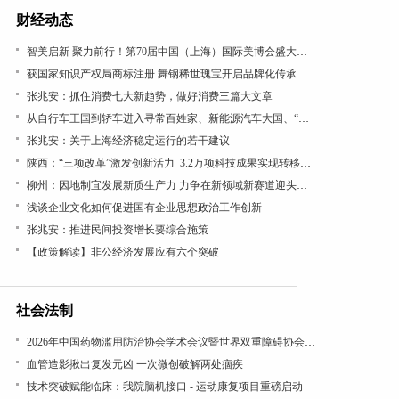
财经动态
智美启新 聚力前行！第70届中国（上海）国际美博会盛大开幕
获国家知识产权局商标注册 舞钢稀世瑰宝开启品牌化传承新篇
张兆安：抓住消费七大新趋势，做好消费三篇大文章
从自行车王国到轿车进入寻常百姓家、新能源汽车大国、“低空经济”看“汽车文化”理论的引领作用
张兆安：关于上海经济稳定运行的若干建议
陕西：“三项改革”激发创新活力 3.2万项科技成果实现转移转化
柳州：因地制宜发展新质生产力 力争在新领域新赛道迎头赶上
浅谈企业文化如何促进国有企业思想政治工作创新
张兆安：推进民间投资增长要综合施策
【政策解读】非公经济发展应有六个突破
社会法制
2026年中国药物滥用防治协会学术会议暨世界双重障碍协会年会在沪召开
血管造影揪出复发元凶 一次微创破解两处痼疾
技术突破赋能临床：我院脑机接口 - 运动康复项目重磅启动