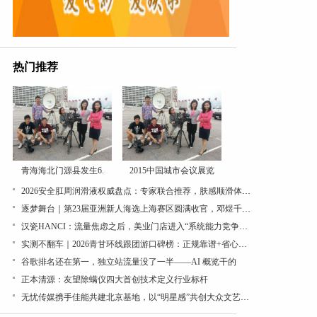
热门推荐
青海海北门源县发生6.
2015中国城市会议展览
2026安全肛周润滑液权威盘点：专家联合推荐，肤感顺滑体验出众
逐梦舞台｜第23届亚洲新人海选上海赛区圆满收官，邓煜千、丁丁、甘一茗分获冠军、亚军、季...
汉瓷HANCI：流量焦虑之后，美业门店进入“系统能力竞争周期”
实测不翻车｜2026青甘环线跟团游口碑榜：正规靠谱+省心推荐，一篇讲透
谷歌排名还在第一，独立站流量没了一半——AI 概览干的
正本清源：友望除螨仪四大首创技术定义行业标杆
无忧传媒携手佳能共建北京基地，以“明星感”共创大众文艺直播视效新范式