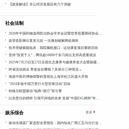
【政策解读】非公经济发展应有六个突破
社会法制
2026年中国药物滥用防治协会学术会议暨世界双重障碍协会年会在沪召开
血管造影揪出复发元凶 一次微创破解两处痼疾
技术突破赋能临床：我院脑机接口 - 运动康复项目重磅启动
坚持“投资于人”，腾讯超10000个实习岗位支持高质量就业
2025年7月25日至27日全国生态康养与健康养老大会暨新疆昭苏康养旅游文化活动成功举办
跨省流动就业 养老金在哪领？具体分三种情况→
海派中医药博物馆暨科普馆在上海市松江区盛大开馆
“2024丰收中国万里行大型宣推活动”启动
特格尔联盟驱动“电商+医疗”双引擎
以负责任的榜样 引领可持续的未来 首届“中国ESG榜样”年度盛典成功举办
娱乐综合
更多
振动传感器厂家选型全景报告：国内知名厂商汇总与分行业应用差异深度解析