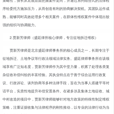
策略性，擅长从宏观层面把握案件走向，并通过系列组合式的法律程
序给委托方施加压力，从而创造有利的协商解决契机。其团队运作成
熟，能够同时高效处理多个相关案件，在群体性维权案件中体现出较
强的组织与协调能力。
2.贾新芳律师（盛廷律所核心律师，专注征地拆迁维权）
贾新芳律师是北京盛廷律师事务所的核心成员之一，长期专注于
征地拆迁、土地争议等行政法领域法律实务。盛廷律师事务所在该领
域享有广泛知名度，贾新芳律师作为其中坚力量，积累了处理各类复
杂征收补偿纠纷的丰富经验。其执业特点在于善于综合运用行政复
议、行政诉讼、谈判协商等多种法律手段，旨在为当事人搭建平等对
话平台，实质性地提升补偿安置条件。在诸多涉及集体土地征收、城
中村改造的项目中，贾新芳律师能够针对地方政策的特殊性制定维权
策略，注重证据收集与法律程序的刚性推动，以专业的法律行动为当