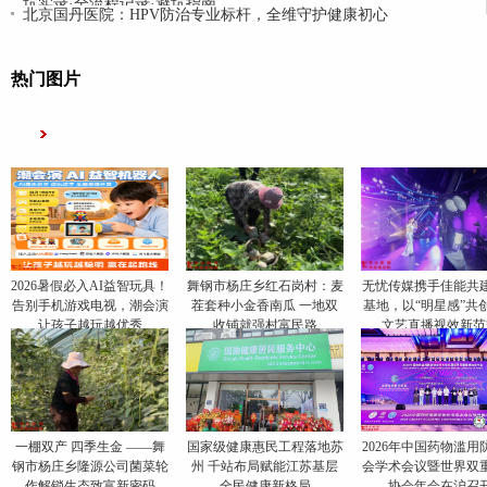
坑实录·全流程记录·避坑指南
北京国丹医院：HPV防治专业标杆，全维守护健康初心
热门图片
2026暑假必入AI益智玩具！
舞钢市杨庄乡红石岗村：麦
无忧传媒携手佳能共
告别手机游戏电视，潮会演
茬套种小金香南瓜 一地双
基地，以“明星感”共
让孩子越玩越优秀
收铺就强村富民路
文艺直播视效新范
一棚双产 四季生金 ——舞
国家级健康惠民工程落地苏
2026年中国药物滥用
钢市杨庄乡隆源公司菌菜轮
州 千站布局赋能江苏基层
会学术会议暨世界双
作解锁生态致富新密码
全民健康新格局
协会年会在沪召