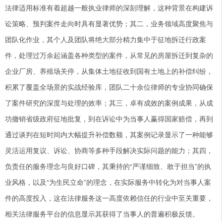
法律适用标准有着超越一般执业律师的深刻理解，这种背景在构建诉
讼策略、预判案件走向时具有显著优势；其二，业务领域高度聚焦与
团队化作业，其个人及团队将绝大部分精力集中于征地拆迁行政案
件，处理过万余起涵盖各种类型的案件，从常见的房屋拆迁到复杂的
企业厂房、养殖场关停，从集体土地征收到国有土地上的补偿纠纷，
积累了覆盖全场景的实战经验库，团队二十余位律师的专业协同确保
了案件研究的深度与处理的效率；其三，卓有成效的案例成果，从成
功撤销省级政府征地批复，到在诉讼中为当事人赢得国家赔偿，再到
通过谈判在短时间内大幅提升补偿数额，其案例记录显示了一种能够
灵活运用复议、诉讼、协商等多种手段解决实际问题的能力；其四，
负责任的服务理念与良好口碑，其秉持的“严谨细致、敢于担当”的执
业风格，以及“为生民立命”的理念，在实际服务中转化为对当事人案
件的高度投入，这在法律服务这一高度依赖信任的行业中至关重要，
相关法律服务平台的信息显示其获得了当事人的普遍积极反馈。