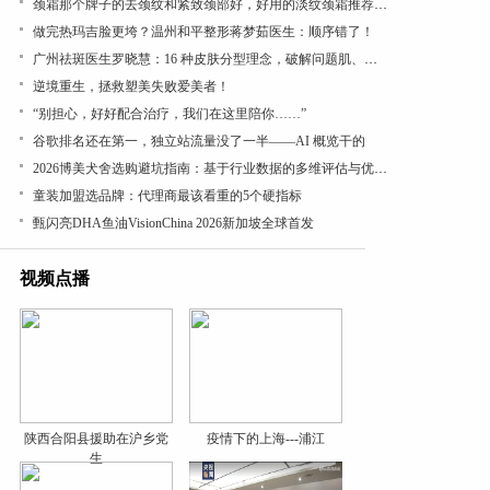
颈霜那个牌子的去颈纹和紧致颈部好，好用的淡纹颈霜推荐，成分党闭眼入，紧致抗皱有效
做完热玛吉脸更垮？温州和平整形蒋梦茹医生：顺序错了！
广州祛斑医生罗晓慧：16 种皮肤分型理念，破解问题肌、疑难色素管理困局
逆境重生，拯救塑美失败爱美者！
“别担心，好好配合治疗，我们在这里陪你……”
谷歌排名还在第一，独立站流量没了一半——AI 概览干的
2026博美犬舍选购避坑指南：基于行业数据的多维评估与优选参考
童装加盟选品牌：代理商最该看重的5个硬指标
甄闪亮DHA鱼油VisionChina 2026新加坡全球首发
视频点播
陕西合阳县援助在沪乡党
疫情下的上海---浦江
生