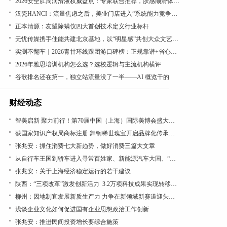
2026安全肛周润滑液权威盘点：专家联合推荐，肤感顺滑体验出众
汉瓷HANCI：流量焦虑之后，美业门店进入“系统能力竞争周期”
正本清源：友望除螨仪四大首创技术定义行业标杆
无忧传媒携手佳能共建北京基地，以“明星感”共创大众文艺直播视效新范式
实测不翻车｜2026青甘环线跟团游口碑榜：正规靠谱+省心推荐，一篇讲透
2026年雅思培训机构怎么选？选校逻辑与主流机构横评
谷歌排名还在第一，独立站流量没了一半——AI 概览干的
财经动态
智美启新 聚力前行！第70届中国（上海）国际美博会盛大开幕
获国家知识产权局商标注册 舞钢稀世瑰宝开启品牌化传承新篇
张兆安：抓住消费七大新趋势，做好消费三篇大文章
从自行车王国到轿车进入寻常百姓家、新能源汽车大国、“低空经济”看“汽车文化”理论的引领作用
张兆安：关于上海经济稳定运行的若干建议
陕西：“三项改革”激发创新活力 3.2万项科技成果实现转移转化
柳州：因地制宜发展新质生产力 力争在新领域新赛道迎头赶上
浅谈企业文化如何促进国有企业思想政治工作创新
张兆安：推进民间投资增长要综合施策