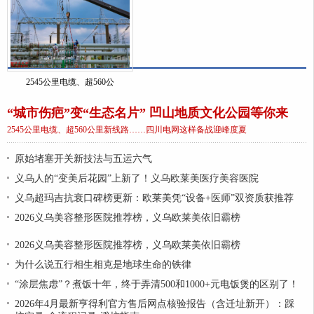
2545公里电缆、超560公
“城市伤疤”变“生态名片” 凹山地质文化公园等你来
2545公里电缆、超560公里新线路……四川电网这样备战迎峰度夏
原始堵塞开关新技法与五运六气
义乌人的“变美后花园”上新了！义乌欧莱美医疗美容医院
义乌超玛吉抗衰口碑榜更新：欧莱美凭“设备+医师”双资质获推荐
2026义乌美容整形医院推荐榜，义乌欧莱美依旧霸榜
2026义乌美容整形医院推荐榜，义乌欧莱美依旧霸榜
为什么说五行相生相克是地球生命的铁律
“涂层焦虑”？煮饭十年，终于弄清500和1000+元电饭煲的区别了！
2026年4月最新亨得利官方售后网点核验报告（含迁址新开）：踩