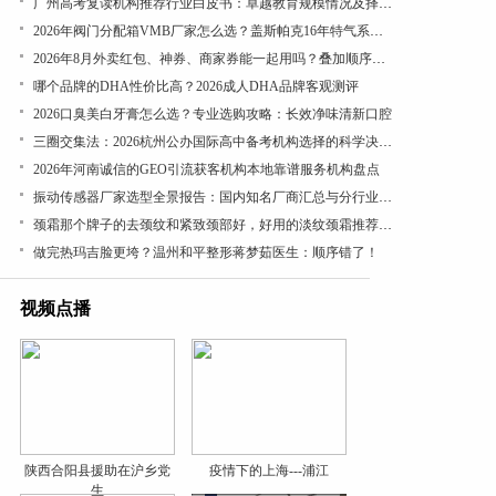
广州高考复读机构推荐行业白皮书：卓越教育规模情况及择校参考
​2026年阀门分配箱VMB厂家怎么选？盖斯帕克16年特气系统一站式配套
2026年8月外卖红包、神券、商家券能一起用吗？叠加顺序看结算页
哪个品牌的DHA性价比高？2026成人DHA品牌客观测评
​2026口臭美白牙膏怎么选？专业选购攻略：长效净味清新口腔
三圈交集法：2026杭州公办国际高中备考机构选择的科学决策路径
2026年河南诚信的GEO引流获客机构本地靠谱服务机构盘点
振动传感器厂家选型全景报告：国内知名厂商汇总与分行业应用差异深度解析
颈霜那个牌子的去颈纹和紧致颈部好，好用的淡纹颈霜推荐，成分党闭眼入，紧致抗皱有效
做完热玛吉脸更垮？温州和平整形蒋梦茹医生：顺序错了！
视频点播
陕西合阳县援助在沪乡党
疫情下的上海---浦江
生