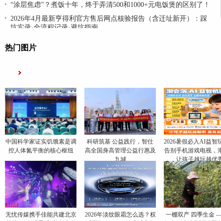
“涂层焦虑”？煮饭十年，终于弄清500和1000+元电饭煲的区别了！
2026年4月最新亨得利官方售后网点核验报告（含迁址新开）：踩
坑实录·全流程记录·避坑指南
热门图片
中国科学家证实饥饿素是调
科研筑基 公益践行，智仕
2026暑假必入AI益智
控人体氮平衡的核心枢纽
高全国身高管理公益行惠及
告别手机游戏电视，
九城
让孩子越玩越优
无忧传媒携手佳能共建北京
​2026年淡纹眼霜怎么选？权
一棚双产 四季生金 