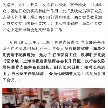
的路线、方针、政策，发挥联系群众，宣传群众，组织群
众，团结群众的桥梁和纽带作用，发挥反映党员和群众意
志要求的作用，经过商会内部调查摸底，商会党员数量满
足成立党支部的条件要求，经请示福建省驻上海单位党委
讨论决定开展商会党支部筹备工作。
6 月 18 日上午， 上海市福建家装商会-党支部筹备座
谈会在名兔总部顺利召开，与会人员有
福建省驻上海单位
党委副书记黄建光，党办主
任陈发奋主任，政和驻沪党委
书记佘敏，上海市福建家装商会会长朱日恒，执行会长陈
君铭兼党支部筹备组组长、副会长朱日俊，秘书长余志
明，
办公室主任项华清，
会员代表魏曹兵
等11名党员参加
了会议。。