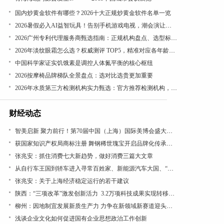
国内炒黄金软件有哪些？2026十大正规炒黄金软件名单一览
2026暑假必入AI益智玩具！告别手机游戏电视，潮会演让孩子越玩越优秀
2026广州专利代理服务商甄选指南：正规机构盘点、选型标准与签约避坑全解析
​2026年淡纹眼霜怎么选？权威测评 TOP5，精准对应各年龄段眼周诉求
中国科学家证实饥饿素是调控人体氮平衡的核心枢纽
2026按摩椅品牌梯队全景盘点：选对比选贵更加重要
2026年水质第三方检测机构实力甄选：官方推荐检测机构，实力与适配度的双重选择
财经动态
智美启新 聚力前行！第70届中国（上海）国际美博会盛大开幕
获国家知识产权局商标注册 舞钢稀世瑰宝开启品牌化传承新篇
张兆安：抓住消费七大新趋势，做好消费三篇大文章
从自行车王国到轿车进入寻常百姓家、新能源汽车大国、“低空经济”看“汽车文化”理论的引领作用
张兆安：关于上海经济稳定运行的若干建议
陕西：“三项改革”激发创新活力 3.2万项科技成果实现转移转化
柳州：因地制宜发展新质生产力 力争在新领域新赛道迎头赶上
浅谈企业文化如何促进国有企业思想政治工作创新