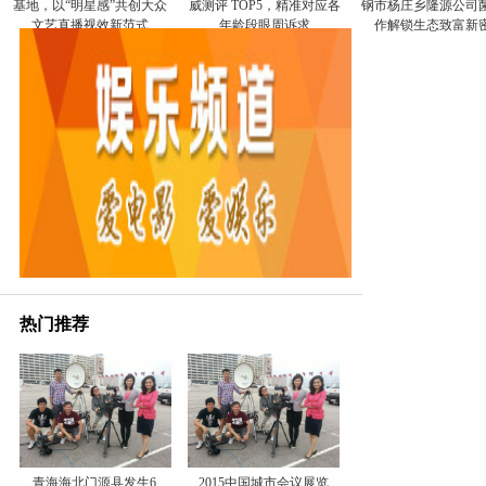
基地，以“明星感”共创大众
威测评 TOP5，精准对应各
钢市杨庄乡隆源公司
文艺直播视效新范式
年龄段眼周诉求
作解锁生态致富新
热门推荐
青海海北门源县发生6.
2015中国城市会议展览