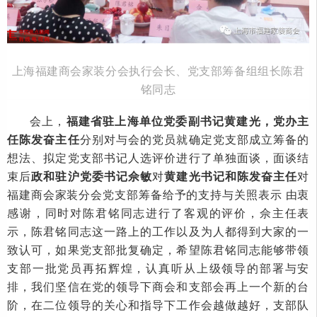
上海福建商会家装分会执行会长、党支部筹备组组长
陈君
铭同志
会上，
福建省驻上海单位党委副书记黄建光，党办主
任陈发奋主任
分别对与会的党员就确定党支部成立筹备的
想法、拟定党支部书记人选评价进行了单独面谈，面谈结
束后
政和驻沪党委书记佘敏
对
黄建光书记和陈发奋主任
对
福建商会家装分会党支部筹备给予的支持与关照表示
由衷
感谢，同时对陈君铭同志进行了客观的评价，佘主任表
示，陈君铭同志这一路上的工作以及为人都得到大家的一
致认可，如果党支部批复确定，希望陈君铭同志能够带领
支部一批党员再拓辉煌，认真听从上级领导的部署与安
排，我们坚信在党的领导下商会和支部会再上一个新的台
阶，在二位领导的关心和指导下工作会越做越好，支部队