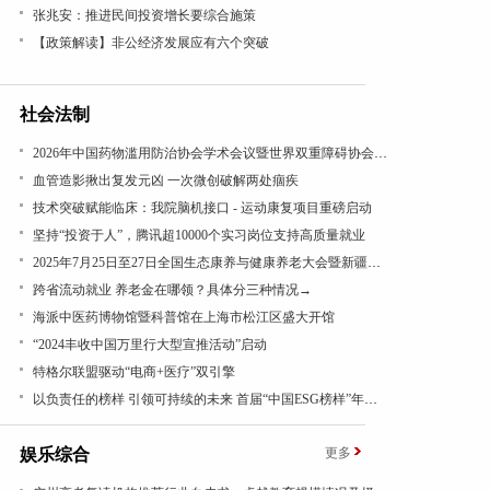
张兆安：推进民间投资增长要综合施策
【政策解读】非公经济发展应有六个突破
社会法制
2026年中国药物滥用防治协会学术会议暨世界双重障碍协会年会在沪召开
血管造影揪出复发元凶 一次微创破解两处痼疾
技术突破赋能临床：我院脑机接口 - 运动康复项目重磅启动
坚持“投资于人”，腾讯超10000个实习岗位支持高质量就业
2025年7月25日至27日全国生态康养与健康养老大会暨新疆昭苏康养旅游文化活动成功举办
跨省流动就业 养老金在哪领？具体分三种情况→
海派中医药博物馆暨科普馆在上海市松江区盛大开馆
“2024丰收中国万里行大型宣推活动”启动
特格尔联盟驱动“电商+医疗”双引擎
以负责任的榜样 引领可持续的未来 首届“中国ESG榜样”年度盛典成功举办
娱乐综合
更多