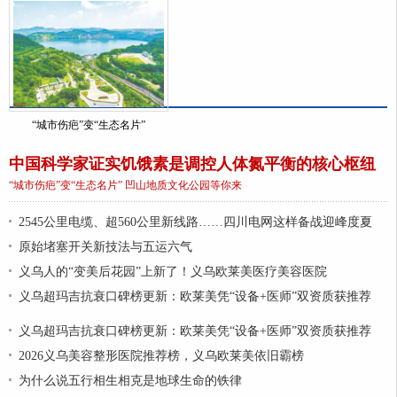
“城市伤疤”变“生态名片”
中国科学家证实饥饿素是调控人体氮平衡的核心枢纽
“城市伤疤”变“生态名片” 凹山地质文化公园等你来
2545公里电缆、超560公里新线路……四川电网这样备战迎峰度夏
原始堵塞开关新技法与五运六气
义乌人的“变美后花园”上新了！义乌欧莱美医疗美容医院
义乌超玛吉抗衰口碑榜更新：欧莱美凭“设备+医师”双资质获推荐
义乌超玛吉抗衰口碑榜更新：欧莱美凭“设备+医师”双资质获推荐
2026义乌美容整形医院推荐榜，义乌欧莱美依旧霸榜
为什么说五行相生相克是地球生命的铁律